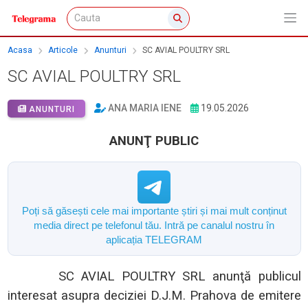
Acasa
Articole
Anunturi
SC AVIAL POULTRY SRL
SC AVIAL POULTRY SRL
ANA MARIA IENE
19.05.2026
ANUNTURI
ANUNŢ PUBLIC
Poți să găsești cele mai importante știri și mai mult conținut
media direct pe telefonul tău. Intră pe canalul nostru în
aplicația TELEGRAM
SC AVIAL POULTRY SRL
anunţă publicul
interesat asupra
deciziei D
.J.M. Prahova de
emitere