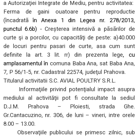
a Autorizaţiei Integrate de Mediu,
pentru activitatea:
Ferma de gaini ouatoare pentru reproductie
(încadratã
în Anexa 1 din Legea nr. 278/2013,
punctul 6.6b) -
Creșterea intensivă a pãsãrilor de
curte
ş
i a porcilor, cu capacitã
ţ
i de peste: a)40.000
de locuri pentru pasari de curte, asa cum sunt
definite la art. 3 lit. rr) din prezenta lege
, cu
amplasamentul în
comuna Baba Ana, sat Baba Ana,
7, P 56/1-5, nr. Cadastral 22574, jude
ţ
ul Prahova.
Titularul activitatii
S.C.
AVIAL POULTRY
S.R.L.
Informaţiile privind potenţialul impact asupra
mediului al activităţii pot fi consultate la sediul
D.J.M. Prahova – Ploiesti, strada Ghe.
Gr.Cantacuzino, nr. 306, de luni – vineri, intre orele
8.00 – 13.00.
Observaţiile publicului se primesc zilnic, sub