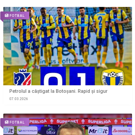
FOTBAL
Petrolul a câștigat la Botoșani. Rapid și sigur
07.03.2026
FOTBAL