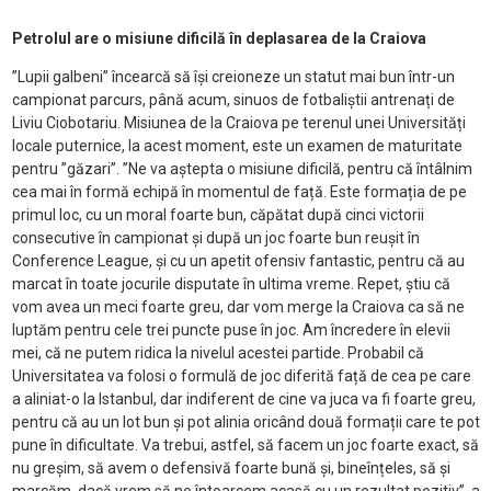
Petrolul are o misiune dificilă în deplasarea de la Craiova
”Lupii galbeni” încearcă să își creioneze un statut mai bun într-un
campionat parcurs, până acum, sinuos de fotbaliștii antrenați de
Liviu Ciobotariu. Misiunea de la Craiova pe terenul unei Universități
locale puternice, la acest moment, este un examen de maturitate
pentru ”găzari”. ”Ne va aștepta o misiune dificilă, pentru că întâlnim
cea mai în formă echipă în momentul de față. Este formația de pe
primul loc, cu un moral foarte bun, căpătat după cinci victorii
consecutive în campionat și după un joc foarte bun reușit în
Conference League, și cu un apetit ofensiv fantastic, pentru că au
marcat în toate jocurile disputate în ultima vreme. Repet, știu că
vom avea un meci foarte greu, dar vom merge la Craiova ca să ne
luptăm pentru cele trei puncte puse în joc. Am încredere în elevii
mei, că ne putem ridica la nivelul acestei partide. Probabil că
Universitatea va folosi o formulă de joc diferită față de cea pe care
a aliniat-o la Istanbul, dar indiferent de cine va juca va fi foarte greu,
pentru că au un lot bun și pot alinia oricând două formații care te pot
pune în dificultate. Va trebui, astfel, să facem un joc foarte exact, să
nu greșim, să avem o defensivă foarte bună și, bineînțeles, să și