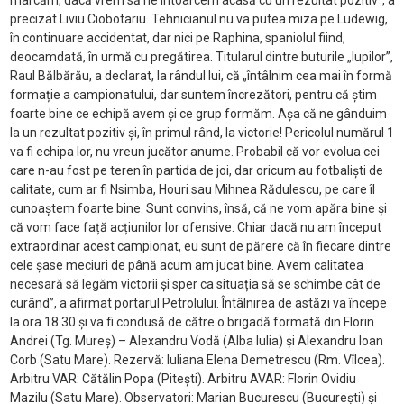
marcăm, dacă vrem să ne întoarcem acasă cu un rezultat pozitiv”, a
precizat Liviu Ciobotariu. Tehnicianul nu va putea miza pe Ludewig,
în continuare accidentat, dar nici pe Raphina, spaniolul fiind,
deocamdată, în urmă cu pregătirea. Titularul dintre buturile „lupilor”,
Raul Bălbărău, a declarat, la rândul lui, că „întâlnim cea mai în formă
formație a campionatului, dar suntem încrezători, pentru că știm
foarte bine ce echipă avem și ce grup formăm. Așa că ne gânduim
la un rezultat pozitiv și, în primul rând, la victorie! Pericolul numărul 1
va fi echipa lor, nu vreun jucător anume. Probabil că vor evolua cei
care n-au fost pe teren în partida de joi, dar oricum au fotbaliști de
calitate, cum ar fi Nsimba, Houri sau Mihnea Rădulescu, pe care îl
cunoaștem foarte bine. Sunt convins, însă, că ne vom apăra bine și
că vom face față acțiunilor lor ofensive. Chiar dacă nu am început
extraordinar acest campionat, eu sunt de părere că în fiecare dintre
cele șase meciuri de până acum am jucat bine. Avem calitatea
necesară să legăm victorii și sper ca situația să se schimbe cât de
curând”, a afirmat portarul Petrolului. Întâlnirea de astăzi va începe
la ora 18.30 și va fi condusă de către o brigadă formată din Florin
Andrei (Tg. Mureș) – Alexandru Vodă (Alba Iulia) și Alexandru Ioan
Corb (Satu Mare). Rezervă: Iuliana Elena Demetrescu (Rm. Vîlcea).
Arbitru VAR: Cătălin Popa (Pitești). Arbitru AVAR: Florin Ovidiu
Mazilu (Satu Mare). Observatori: Marian Bucurescu (București) și