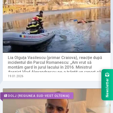
Lia Olguța Vasilescu (primar Craiova), reacție după
incidentul din Parcul Romanescu: „Am vrut să
montăm gard în jurul lacului în 2016. Ministrul
#rezist Vlad Alexandrescu ne-a trântit un raport că
distrugem parcul”
19.01.2026
Newsletter
DOLJ
(REGIUNEA SUD-VEST OLTENIA)