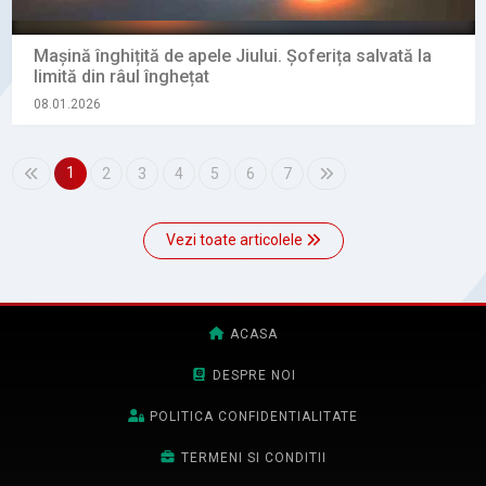
Mașină înghițită de apele Jiului. Șoferița salvată la
limită din râul înghețat
08.01.2026
1
2
3
4
5
6
7
Vezi toate articolele
ACASA
DESPRE NOI
POLITICA CONFIDENTIALITATE
TERMENI SI CONDITII