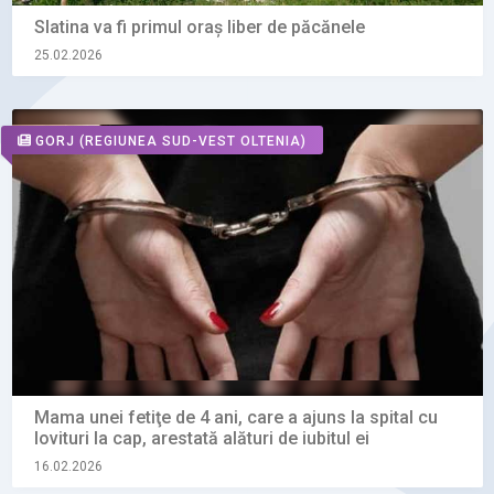
Slatina va fi primul oraș liber de păcănele
25.02.2026
GORJ
(REGIUNEA SUD-VEST OLTENIA)
Mama unei fetiţe de 4 ani, care a ajuns la spital cu
lovituri la cap, arestată alături de iubitul ei
16.02.2026