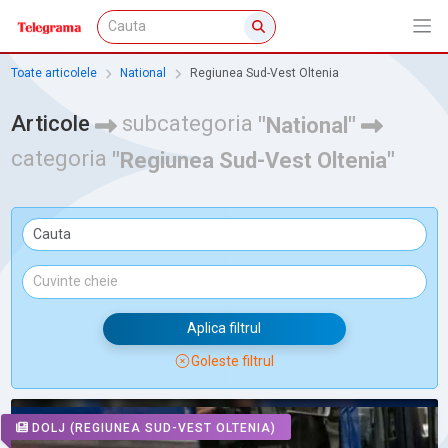
Toate articolele
National
Regiunea Sud-Vest Oltenia
Articole
subcategoria
"National"
categoria
"Regiunea Sud-Vest Oltenia"
Aplica filtrul
Goleste filtrul
DOLJ
(REGIUNEA SUD-VEST OLTENIA)