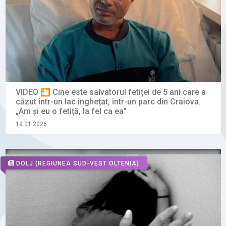
VIDEO 🎦 Cine este salvatorul fetiței de 5 ani care a
căzut într-un lac înghețat, într-un parc din Craiova.
„Am și eu o fetiță, la fel ca ea”
19.01.2026
DOLJ
(REGIUNEA SUD-VEST OLTENIA)