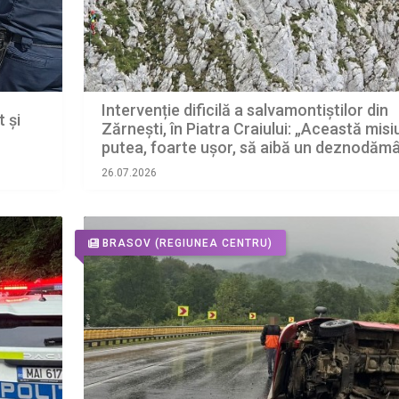
Intervenție dificilă a salvamontiștilor din
 și
Zărnești, în Piatra Craiului: „Această mis
putea, foarte ușor, să aibă un deznodăm
tragic”
26.07.2026
BRASOV
(REGIUNEA CENTRU)