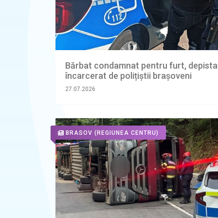
Bărbat condamnat pentru furt, depistat
încarcerat de polițiștii brașoveni
27.07.2026
BRASOV
(REGIUNEA CENTRU)