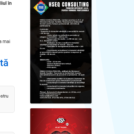
iul în
a mai
tă
ostru