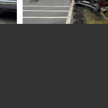
eară,
Accident rutier pe DN1. Un autoturism s-
 cauza
răsturnat în afara carosabilului
ată pe
22.07.2026
BRASOV
(REGIUNEA CENTRU)