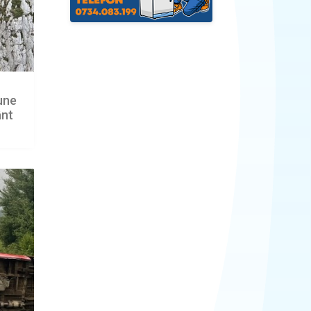
iune
ânt