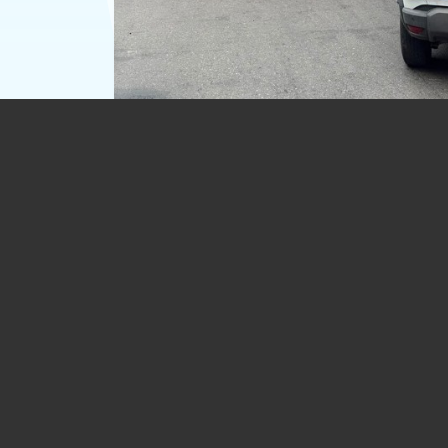
UPDATE. VIDEO 🎦 Trafic blocat de as
pe DN73A, între Predeal și Râșnov, din
unui TIR răsturnat. Circulația este devi
DN1
25.07.2026
BRASOV
(REGIUNEA CENTRU)