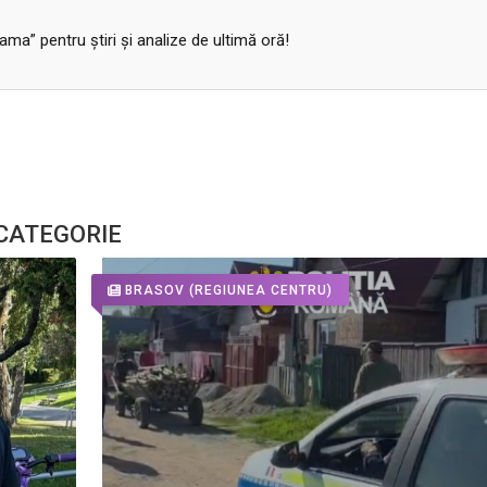
a” pentru ştiri şi analize de ultimă oră!
 CATEGORIE
BRASOV
(REGIUNEA CENTRU)