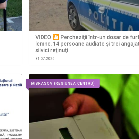
VIDEO 🎦 Percheziţii într-un dosar de fur
lemne. 14 persoane audiate și trei angajaţ
silvici reţinuţi
31.07.2026
BRASOV
(REGIUNEA CENTRU)