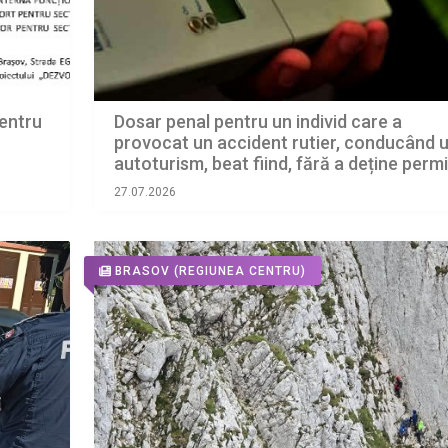
Dosar penal pentru un individ care a
entru
provocat un accident rutier, conducând 
autoturism, beat fiind, fără a deține perm
de conducere
27.07.2026
BRASOV
(REGIUNEA CENTRU)