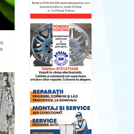
un
is