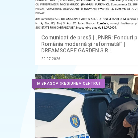
Comunicat de presă | „PNRR: Fonduri p
România modernă și reformată!” |
DREAMSCAPE GARDEN S.R.L.
29.07.2026
BRASOV
(REGIUNEA CENTRU)