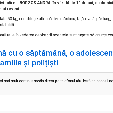
trivit căreia BORZOȘ ANDRA, în vârstă de 14 de ani, cu domicil
mai revenit.
e 50 kg, constituție atletică, ten măsliniu, față ovală, păr lung,
stabilită.
ații utile în vederea depistării acesteia sunt rugate să anunțe ce
mă cu o săptămână, o adolescen
milie și polițiști
 și mai mult conținut media direct pe telefonul tău. Intră pe canalul n