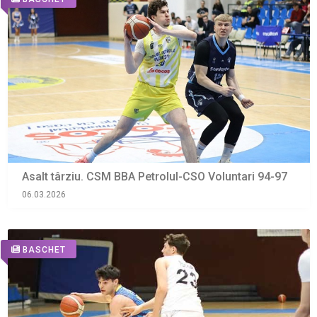
Asalt târziu. CSM BBA Petrolul-CSO Voluntari 94-97
06.03.2026
BASCHET