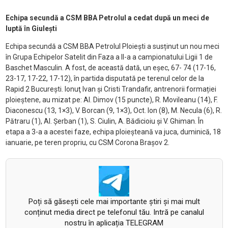
Echipa secundă a CSM BBA Petrolul a cedat după un meci de
luptă în Giulești
Echipa secundă a CSM BBA Petrolul Ploieşti a susținut un nou meci
în Grupa Echipelor Satelit din Faza a II-a a campionatului Ligii 1 de
Baschet Masculin. A fost, de această dată, un eșec, 67- 74 (17-16,
23-17, 17-22, 17-12), în partida disputată pe terenul celor de la
Rapid 2 Bucureşti. Ionuţ Ivan şi Cristi Trandafir, antrenorii formației
ploieștene, au mizat pe: Al. Dimov (15 puncte), R. Movileanu (14), F.
Diaconescu (13, 1×3), V. Borcan (9, 1×3), Oct. Ion (8), M. Necula (6), R.
Pătraru (1), Al. Şerban (1), S. Ciulin, A. Bădicioiu şi V. Ghiman. În
etapa a 3-a a acestei faze, echipa ploieșteană va juca, duminică, 18
ianuarie, pe teren propriu, cu CSM Corona Braşov 2.
Poți să găsești cele mai importante știri și mai mult
conținut media direct pe telefonul tău. Intră pe canalul
nostru în aplicația TELEGRAM