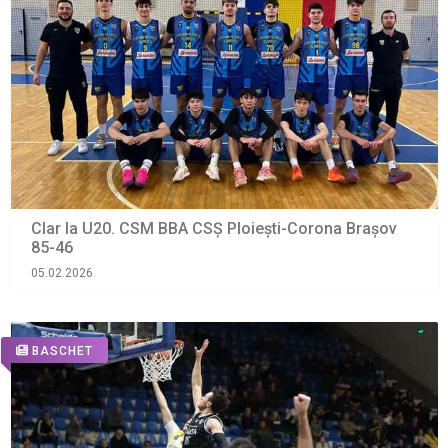
Clar la U20. CSM BBA CSȘ Ploiești-Corona Brașov
85-46
05.02.2026
BASCHET