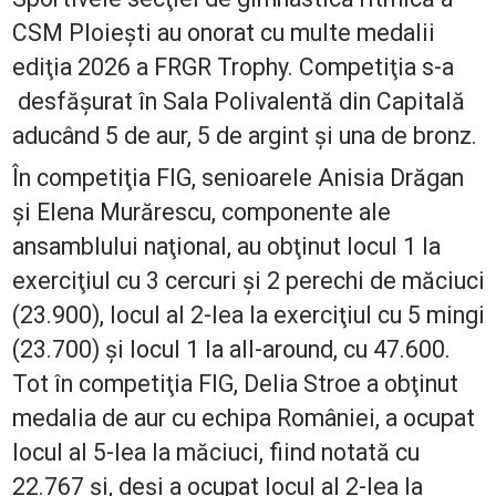
CSM Ploieşti au onorat cu multe medalii
ediţia 2026 a FRGR Trophy. Competiţia s-a
desfăşurat în Sala Polivalentă din Capitală
aducând 5 de aur, 5 de argint şi una de bronz.
În competiţia FIG, senioarele Anisia Drăgan
şi Elena Murărescu, componente ale
ansamblului naţional, au obţinut locul 1 la
exerciţiul cu 3 cercuri şi 2 perechi de măciuci
(23.900), locul al 2-lea la exerciţiul cu 5 mingi
(23.700) şi locul 1 la all-around, cu 47.600.
Tot în competiţia FIG, Delia Stroe a obţinut
medalia de aur cu echipa României, a ocupat
locul al 5-lea la măciuci, fiind notată cu
22.767 şi, deşi a ocupat locul al 2-lea la