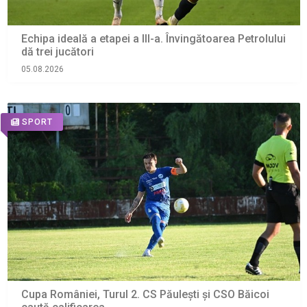
Echipa ideală a etapei a III-a. Învingătoarea Petrolului
dă trei jucători
05.08.2026
SPORT
Cupa României, Turul 2. CS Păulești și CSO Băicoi