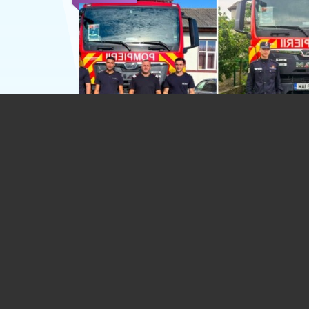
Pompierii prahoveni își ajută colegii de
litoral. 30 de salvatori din cadrul ISU 
sunt detașați, pe rând la Vama Veche
18.07.2026
SOCIAL