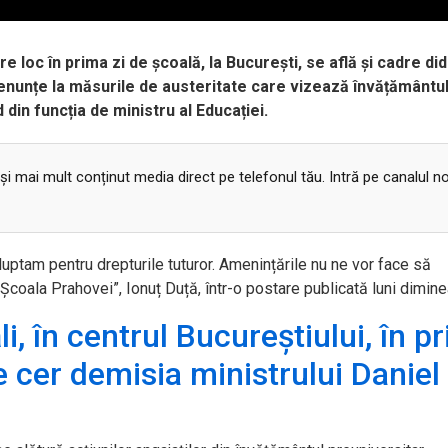
re loc în prima zi de școală, la București, se află și cadre di
 renunțe la măsurile de austeritate care vizează învățământu
 din funcția de ministru al Educației.
 și mai mult conținut media direct pe telefonul tău. Intră pe canalul n
uptam pentru drepturile tuturor. Amenințările nu ne vor face să
Școala Prahovei”, Ionuț Duță, într-o postare publicată luni dimine
i, în centrul Bucureștiului, în p
e cer demisia ministrului Daniel