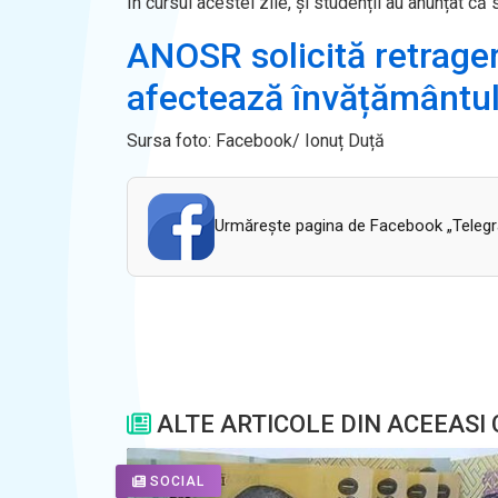
În cursul acestei zile, și studenții au anunțat că 
ANOSR solicită retrager
afectează învățământul
Sursa foto: Facebook/ Ionuț Duță
Urmăreşte pagina de Facebook „Telegram
ALTE ARTICOLE DIN ACEEASI
SOCIAL