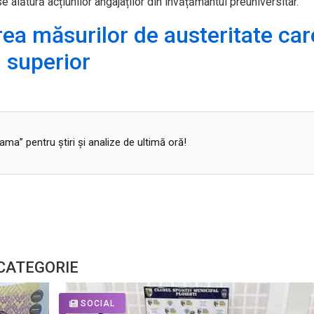
se alătură acțiunilor angajaților din învățământul preuniversitar.
ea măsurilor de austeritate car
 superior
a” pentru ştiri şi analize de ultimă oră!
 CATEGORIE
SOCIAL