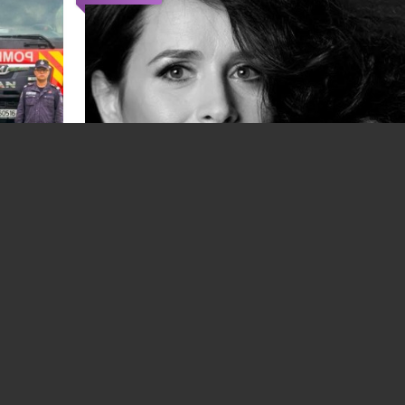
 pe
Dosarul privind moartea cântăreței Mădăl
Prahova
Manole ar putea fi redeschis. Detectiv
particular: „Am găsit noi dovezi solide”
18.07.2026
SOCIAL