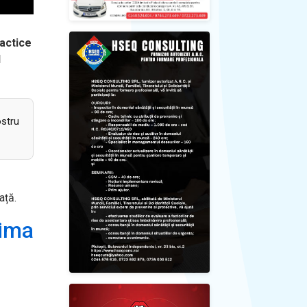
dactice
l
ostru
ață.
rima