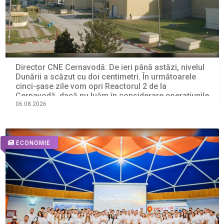
Director CNE Cernavodă: De ieri până astăzi, nivelul
Dunării a scăzut cu doi centimetri. În următoarele
cinci-şase zile vom opri Reactorul 2 de la
Cernavodă, dacă nu luăm în considerare operaţiunile
de astăzi cu barjele
06.08.2026
ECONOMIE