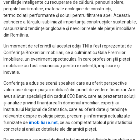
ventilație inteligente cu recuperare de căldură, panouri solare,
pergole bioclimatice, materiale ecologice de construcții,
termoizolații performante și soluții pentru filtrarea apei. Această
extindere a târgului subliniază importanța construcțiilor sustenabile,
răspunzând tendințelor globale și nevoilor reale ale pieței imobiliare
din România.
Un moment de referință al acestei ediții TNI a fost reprezentat de
Conferința
Brokerilor Imobiliari, ce a culminat cu Gala Premiilor
Imobiliare, un eveniment spectaculos, în care profesioniștii pieței
imobiliare au fost recunoscuți pentru excelență, implicare și
inovație.
Conferința a adus pe scenă speakeri care au oferit perspective
valoroase despre piața imobiliară din punct de vedere financiar. Am
avut alături specialiști din cadrul CEC Bank, care au prezentat soluții
și analize privind finanțarea în domeniul imobiliar, experți ai
Institutului Național de Statistică, care au oferit date și tendințe
relevante despre evoluția pieței, precum și informații actualizate
furnizate de
imobiliare.net
, ce au completat tabloul prin statistici
concrete și analize detaliate ale dinamicii pieței.