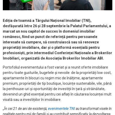
Ediția
de toamnă a Târgului Național Imobiliar (TNI),
desfășurată între
26 și 2
8 septembrie la Palatul Parlamentului, a
marcat un nou capitol de succes în domeniul imobiliar
românesc
, fiind un punct de referință pentru persoanele
interesate să cumpere, să construiască sau să renoveze
proprietăți imobiliare, dar și o platformă esențială pentru
profesioniști, prin intermediul Conferinț
ei Național
e a Brokerilor
Imobiliari
, organizată de
Asociația Brokerilor Imobiliar ABI.
Portofoliul evenimentului a fost variat și a reunit oferte imobiliare
pentru toate gusturile, bugetele și nevoile: de la proprietăți low cost,
apartamente în blocuri cu regim mic de înălțime, apartamente
premium, proprietăți de tip boutique, locuințe sustenabile, vile, până
la penthouse-uri și oportunități de investiții în țară și străinătate,
devenind un ghid esențial pentru cei aflați în căutarea locuinței mult
visată sau a investițiilor în imobiliare.
„
În cei 21 de ani de existență,
evenimentele TNI
au transformat visele în
realitate pentru mii de familii și au contribuit semnificativ la dezvoltarea