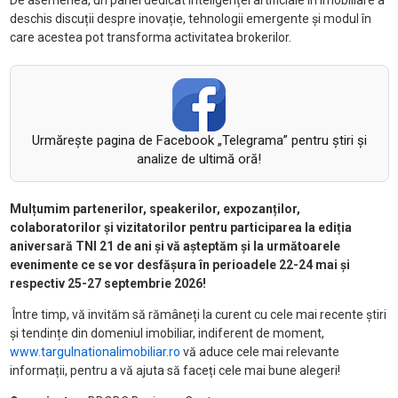
De asemenea, un panel dedicat inteligenței artificiale în imobiliare a
deschis discuții despre inovație, tehnologii emergente și modul în
care acestea pot transforma activitatea brokerilor.
Urmăreşte pagina de Facebook „Telegrama” pentru ştiri şi
analize de ultimă oră!
Mulțumim partenerilor, speakerilor, expozanților,
colaboratorilor și vizitatorilor pentru participarea la ediția
aniversară TNI 21 de ani și vă așteptăm și la următoarele
evenimente ce se vor desfășura în perioadele 22-24 mai și
respectiv 25-27 septembrie 2026!
Între timp, vă invităm să rămâneți la curent cu cele mai recente știri
și tendințe din domeniul imobiliar, indiferent de moment,
www.targulnationalimobiliar.ro
vă aduce cele mai relevante
informații, pentru a vă ajuta să faceți cele mai bune alegeri!