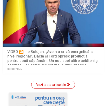
VIDEO 🎦 Ilie Bolojan: „Avem o criză energetică la
nivel regional”. Dacia și Ford opresc producția
pentru două săptămâni. Un nou apel către cetățeni și
companii, să consume cât mai puțină energie
electrică
03.08.2026
Vezi toate articolele