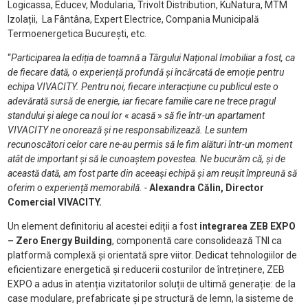
Logicassa, Educev, Modularia, Trivolt Distribution, KuNatura, MTM
Izolații, La Fântâna, Expert Electrice, Compania Municipală
Termoenergetica București, etc.
“
Participarea la ediția de toamnă a Târgului Național Imobiliar a fost, ca
de fiecare dată, o experiență profundă și încărcată de emoție pentru
echipa VIVACITY. Pentru noi, fiecare interacțiune cu publicul este o
adevărată sursă de energie
, iar fiecare familie care ne trece pragul
standului și alege ca noul lor
«
acasă
»
să fie într-un apartament
VIVACITY ne onorează și ne responsabilizează. Le suntem
recunoscători celor care ne-au permis să le fim alături într-un moment
atât de important și să le cunoaștem povestea. Ne bucurăm că, și de
această dată, am fost parte din aceeași echipă și am reușit împreună să
oferim o experiență memorabilă.
-
Alexandra Călin, Director
Comercial VIVACITY.
Un element definitoriu al acestei ediții a fost
integrarea ZEB EXPO
– Zero Energy Building
, componentă care consolidează TNI ca
platformă complexă și orientată spre viitor. Dedicat tehnologiilor de
eficientizare energetică și reducerii costurilor de întreținere, ZEB
EXPO a adus în atenția vizitatorilor soluții de ultimă generație: de la
case modulare, prefabricate și pe structură de lemn, la sisteme de