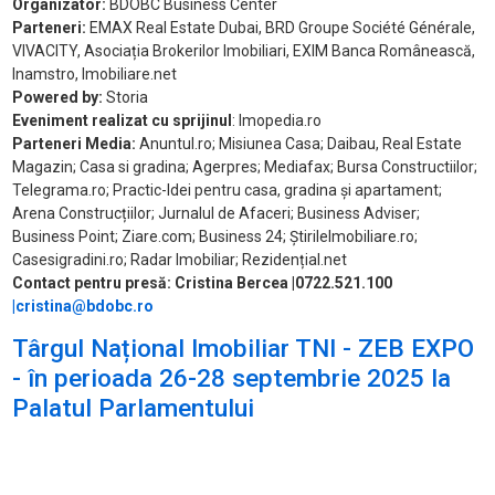
Organizator:
BDOBC Business Center
Parteneri:
EMAX Real Estate Dubai, BRD Groupe Société Générale,
VIVACITY, Asociația Brokerilor Imobiliari, EXIM Banca Românească,
Inamstro, Imobiliare.net
Powered by:
Storia
Eveniment realizat cu sprijinul
: Imopedia.ro
Parteneri Media:
Anuntul.ro; Misiunea Casa; Daibau, Real Estate
Magazin; Casa si gradina; Agerpres; Mediafax; Bursa Constructiilor;
Telegrama.ro; Practic-Idei pentru casa, gradina și apartament;
Arena Construcțiilor; Jurnalul de Afaceri; Business Adviser;
Business Point; Ziare.com; Business 24; ȘtirileImobiliare.ro;
Casesigradini.ro; Radar Imobiliar; Rezidențial.net
Contact pentru presă: Cristina Bercea
|
0722.521.100
|
cristina@bdobc.ro
Târgul Național Imobiliar TNI - ZEB EXPO
- în perioada 26-28 septembrie 2025 la
Palatul Parlamentului