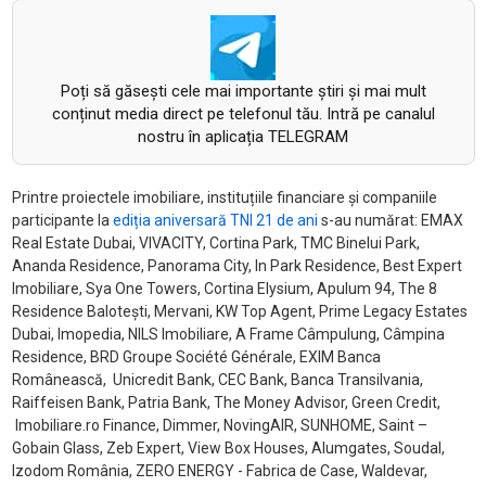
Poți să găsești cele mai importante știri și mai mult
conținut media direct pe telefonul tău. Intră pe canalul
nostru în aplicația TELEGRAM
Printre proiectele imobiliare, instituțiile financiare și companiile
participante la
ediția aniversară TNI 21 de ani
s-au numărat: EMAX
Real Estate Dubai, VIVACITY, Cortina Park, TMC Binelui Park,
Ananda Residence, Panorama City, In Park Residence, Best Expert
Imobiliare, Sya One Towers, Cortina Elysium, Apulum 94, The 8
Residence Balotești, Mervani, KW Top Agent, Prime Legacy Estates
Dubai, Imopedia, NILS Imobiliare, A Frame Câmpulung, Câmpina
Residence, BRD Groupe Société Générale, EXIM Banca
Românească, Unicredit Bank, CEC Bank, Banca Transilvania,
Raiffeisen Bank, Patria Bank, The Money Advisor, Green Credit,
Imobiliare.ro Finance, Dimmer, NovingAIR, SUNHOME, Saint –
Gobain Glass, Zeb Expert, View Box Houses, Alumgates, Soudal,
Izodom România, ZERO ENERGY - Fabrica de Case, Waldevar,