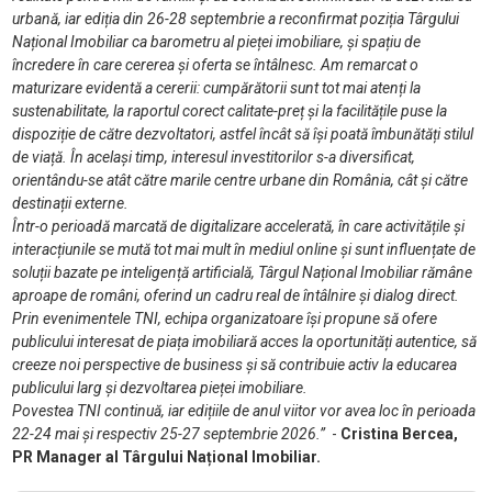
urbană
, iar ediția din 26-28 septembrie a reconfirmat poziția
Târgului
Național Imobiliar ca barometru al pieței imobiliare, și spațiu de
încredere în care cererea și oferta se întâlnesc. Am remarcat o
maturizare evidentă a cererii: cumpărătorii sunt tot mai atenți la
sustenabilitate, la raportul corect calitate-preț și la facilitățile
puse la
dispoziție de către dezvoltatori, astfel încât să își poată îmbunătăți stilul
de viață. În același timp, interesul investitorilor s-a diversificat,
orientându-se atât către marile centre urbane din România, cât și către
destinații externe.
Într-o perioadă marcată de digitalizare accelerată, în care activitățile și
interacțiunile se mută tot mai mult în mediul online și sunt influențate de
soluții bazate pe inteligență artificială, Târgul Național Imobiliar rămâne
aproape de români, oferind un cadru real de întâlnire și dialog direct.
Prin evenimentele TNI, echipa organizatoare își propune să ofere
publicului interesat de piața imobiliară acces la oportunități autentice, să
creeze noi perspective de business și să contribuie activ la educarea
publicului larg și dezvoltarea
pieței imobiliare.
Povestea TNI continuă, iar edițiile de anul viitor vor avea loc în perioada
22-24 mai și respectiv 25-27 septembrie 2026.”
-
Cristina Bercea,
PR Manager al Târgului Național Imobiliar.