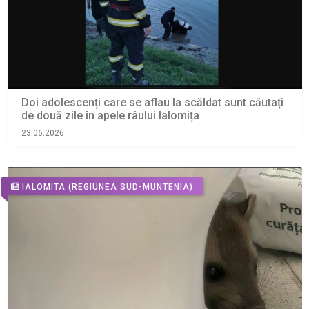
Doi adolescenți care se aflau la scăldat sunt căutați
de două zile în apele râului Ialomița
23.06.2026
IALOMITA
(REGIUNEA SUD-MUNTENIA)