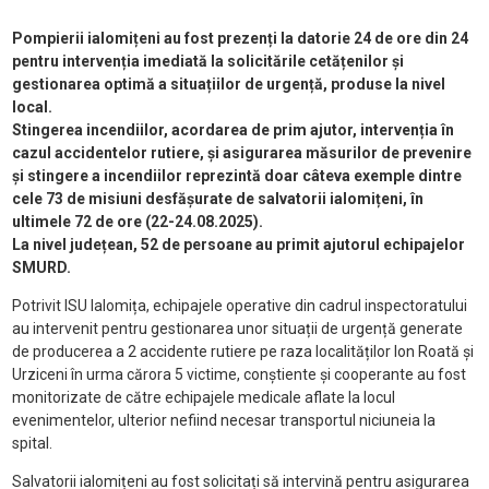
Pompierii ialomițeni au fost prezenți la datorie 24 de ore din 24
pentru intervenția imediată la solicitările cetățenilor și
gestionarea optimă a situațiilor de urgență, produse la nivel
local.
Stingerea incendiilor, acordarea de prim ajutor, intervenția în
cazul accidentelor rutiere, și asigurarea măsurilor de prevenire
și stingere a incendiilor reprezintă doar câteva exemple dintre
cele 73 de misiuni desfășurate de salvatorii ialomițeni, în
ultimele 72 de ore (22-24.08.2025).
La nivel județean, 52 de persoane au primit ajutorul echipajelor
SMURD.
Potrivit ISU Ialomița, echipajele operative din cadrul inspectoratului
au intervenit pentru gestionarea unor situații de urgență generate
de producerea a 2 accidente rutiere pe raza localităților Ion Roată și
Urziceni în urma cărora 5 victime, conștiente și cooperante au fost
monitorizate de către echipajele medicale aflate la locul
evenimentelor, ulterior nefiind necesar transportul niciuneia la
spital.
Salvatorii ialomițeni au fost solicitați să intervină pentru asigurarea