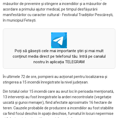
măsurilor de prevenire și stingere a incendiilor și a măsurilor de
acordare a primului ajutor medical, pe timpul desfășurării
manifestărilor cu caracter cultural - Festivalul Tradițiilor Pescărești,
în municipiul Fetești.
Poți să găsești cele mai importante știri și mai mult
conținut media direct pe telefonul tău. Intră pe canalul
nostru în aplicația TELEGRAM
În ultimele 72 de ore, pompierii au acționat pentru localizarea și
stingerea a 15 incendii înregistrate la nivel județean.
Din totalul celor 15 incendii care au avut loc în perioada menționată,
13 intervenții au fost înregistrate la arderi necontrolate (vegetație
uscată și gunoi menajer), fiind afectate aproximativ 16 hectare de
teren. Cauzele probabile de producere a incendiilor au fost stabilite
ca fiind focul deschis în spații deschise, fumatul în locuri nepermise