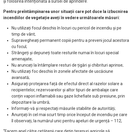
și folosirea intenționată a sursei de aprindere.
Pentru preîntâmpinarea unor situații care pot duce la izbucnirea
incendiilor de vegetație aveți în vedere următoarele măsuri:
Nu utilizați focul deschis în locuri cu pericol de incendiu și pe
timp de vânt;
Supravegheați permanent copiii pentru a preveni jocul acestora
cu focul;
Strângeți și depuneți toate resturile numai în locuri special
amenajate;
Nu aruncați la întâmplare resturi de țigări și chibrituri aprinse;
Nu utilizați foc deschis în zonele afectate de uscăciune
avansată;
Asigurați protejarea față de efectul direct al razelor solare a
recipientelor, rezervoarelor și altor tipuri de ambalaje care
conțin vapori inflamabili sau gaze lichefiate sub presiune, prin
depozitare la umbră;
Informați-vă și respectați măsurile stabilite de autorități;
Anunțați în cel mai scurt timp orice început de incendiu pe care
îl observați, la numărul unic pentru apeluri de urgență – 112;
“Facem apel către cetățenii care dețin terenuri agricole să