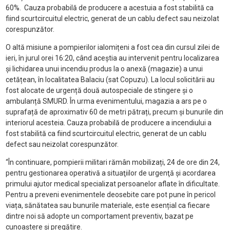
60%. Cauza probabilă de producere a acestuia a fost stabilită ca
fiind scurtcircuitul electric, generat de un cablu defect sau neizolat
corespunzător.
O altă misiune a pompierilor ialomițeni a fost cea din cursul zilei de
ieri, în jurul orei 16:20, când aceștia au intervenit pentru localizarea
și lichidarea unui incendiu produs la o anexă (magazie) a unui
cetățean, în localitatea Balaciu (sat Copuzu). La locul solicitării au
fost alocate de urgență două autospeciale de stingere și o
ambulanță SMURD. În urma evenimentului, magazia a ars pe o
suprafață de aproximativ 60 de metri pătrați, precum și bunurile din
interiorul acesteia. Cauza probabilă de producere a incendiului a
fost stabilită ca fiind scurtcircuitul electric, generat de un cablu
defect sau neizolat corespunzător.
“În continuare, pompierii militari rămân mobilizați, 24 de ore din 24,
pentru gestionarea operativă a situaţiilor de urgenţă şi acordarea
primului ajutor medical specializat persoanelor aflate în dificultate.
Pentru a preveni evenimentele deosebite care pot pune în pericol
viața, sănătatea sau bunurile materiale, este esențial ca fiecare
dintre noi să adopte un comportament preventiv, bazat pe
cunoaștere și pregătire.