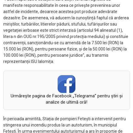
manifeste responsabilitate în ceea ce privește prevenirea unor
astfel de incidente, deoarece acestea pot produce adevărate
dezastre. De asemenea, vă aducem la cunoștință faptul că arderea
miriștilor, turbăriilor, litierelor pădurii, stufului, tufărișurilor sau
vegetației ierboase este strict interzisă (articolul 94 alineatul (1),
litera n din OUG nr.195/2005 privind protecția mediului) și constituie
contravenții, sancționându-se cu amendă de la 7.500 lei (RON) la
15.000 lei (RON), pentru persoane fizice, și de la 50.000 lei (RON) la
100.000 lei (RON), pentru persoane juridice”, au transmis
reprezentanții ISU Ialomița.
Urmăreşte pagina de Facebook „Telegrama” pentru ştiri şi
analize de ultimă oră!
În perioada amintită, Stația de pompieri Fetești a intervenit pentru
stingerea unui incendiu produs la un autoturism, în municipiul
Fetești. În urma evenimentului autoturismul a ars în proporție de