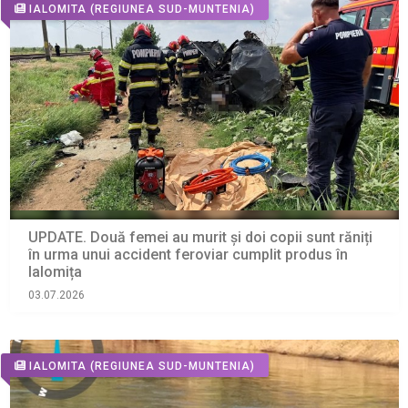
IALOMITA
(REGIUNEA SUD-MUNTENIA)
UPDATE. Două femei au murit și doi copii sunt răniți
în urma unui accident feroviar cumplit produs în
Ialomița
03.07.2026
IALOMITA
(REGIUNEA SUD-MUNTENIA)