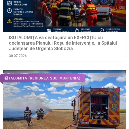
ISU IALOMIȚA va desfășura un EXERCIȚIU cu
declanșarea Planului Roșu de Intervenție, la Spitalul
Județean de Urgență Slobozia
30.07.2026
IALOMITA
(REGIUNEA SUD-MUNTENIA)