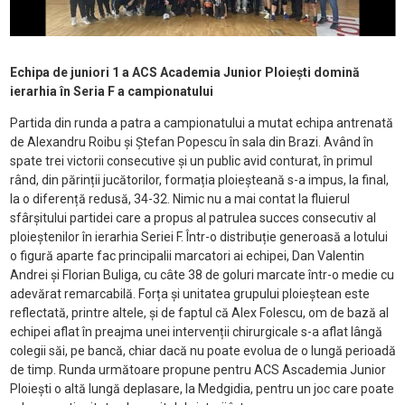
Echipa de juniori 1 a ACS Academia Junior Ploiești domină
ierarhia în Seria F a campionatului
Partida din runda a patra a campionatului a mutat echipa antrenată
de Alexandru Roibu și Ștefan Popescu în sala din Brazi. Având în
spate trei victorii consecutive și un public avid conturat, în primul
rând, din părinții jucătorilor, formația ploieșteană s-a impus, la final,
la o diferență redusă, 34-32. Nimic nu a mai contat la fluierul
sfârșitului partidei care a propus al patrulea succes consecutiv al
ploieștenilor în ierarhia Seriei F. Într-o distribuție generoasă a lotului
o figură aparte fac principalii marcatori ai echipei, Dan Valentin
Andrei și Florian Buliga, cu câte 38 de goluri marcate într-o medie cu
adevărat remarcabilă. Forța și unitatea grupului ploieștean este
reflectată, printre altele, și de faptul că Alex Folescu, om de bază al
echipei aflat în preajma unei intervenții chirurgicale s-a aflat lângă
colegii săi, pe bancă, chiar dacă nu poate evolua de o lungă perioadă
de timp. Runda următoare propune pentru ACS Ascademia Junior
Ploiești o altă lungă deplasare, la Medgidia, pentru un joc care poate