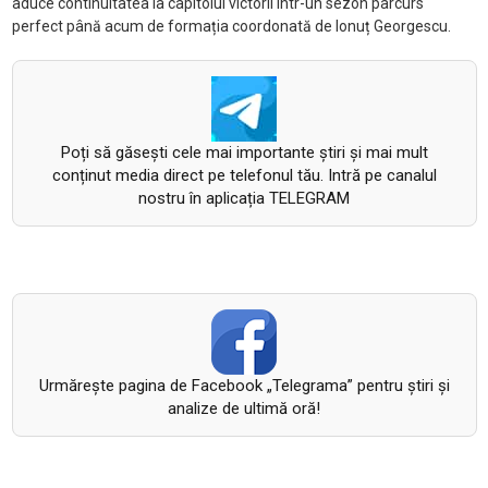
aduce continuitatea la capitolul victorii într-un sezon parcurs
perfect până acum de formația coordonată de Ionuț Georgescu.
Poți să găsești cele mai importante știri și mai mult
conținut media direct pe telefonul tău. Intră pe canalul
nostru în aplicația TELEGRAM
Urmăreşte pagina de Facebook „Telegrama” pentru ştiri şi
analize de ultimă oră!