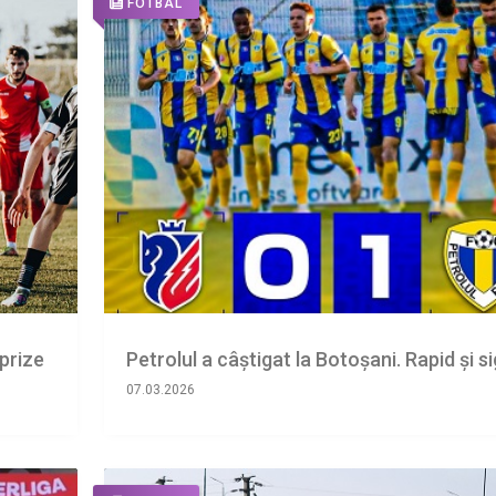
FOTBAL
rprize
Petrolul a câștigat la Botoșani. Rapid și s
07.03.2026