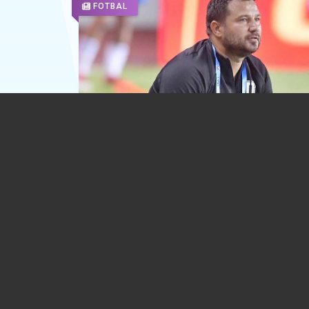
FOTBAL
Schimbare de antrenor la adversarul
Petrolului. A plecat Leo Grozavu, vine 
Croitoru
03.03.2026