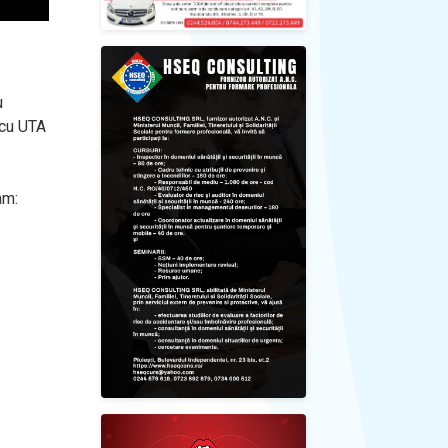
u
 cu UTA
am: