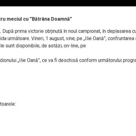
ntru meciul cu ”Bătrâna Doamnă”
A. După prima victorie obținută în noul campionat, în deplasarea c
da următoare. Vineri, 1 august, vine, pe „Ilie Oană”, confruntarea
ele sunt disponibile, de astăzi, on-line, pe
adionului „Ilie Oană”, ce va fi deschisă conform următorului progr
toarele: