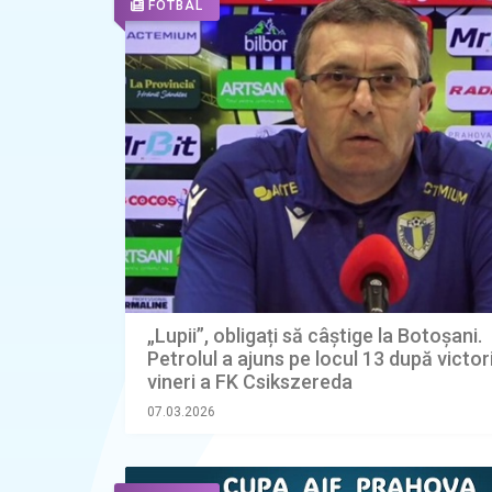
FOTBAL
„Lupii”, obligați să câștige la Botoșani.
Petrolul a ajuns pe locul 13 după victor
vineri a FK Csikszereda
07.03.2026