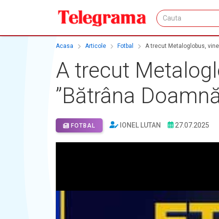
Acasa
Articole
Fotbal
A trecut Metaloglobus, vin
A trecut Metalogl
”Bătrâna Doamnă
IONEL LUTAN
27.07.2025
FOTBAL