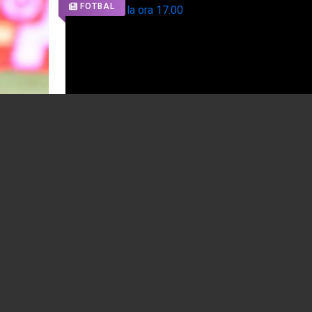
FOTBAL
Final de sezon regular la Botoșani. FC-
Marius
Petrolul se joacă sâmbătă de la ora 17.00
02.03.2026