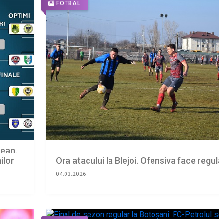
FOTBAL
țean.
ilor
Ora atacului la Blejoi. Ofensiva face regul
04.03.2026