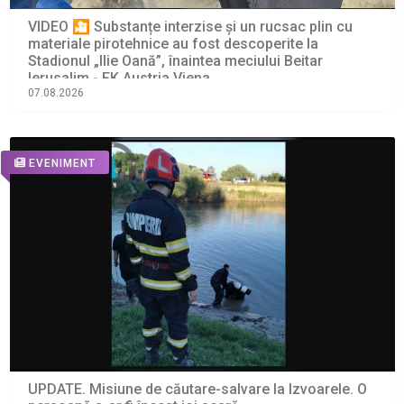
VIDEO 🎦 Substanțe interzise și un rucsac plin cu
materiale pirotehnice au fost descoperite la
Stadionul „Ilie Oană”, înaintea meciului Beitar
Ierusalim - FK Austria Viena
07.08.2026
EVENIMENT
UPDATE. Misiune de căutare-salvare la Izvoarele. O