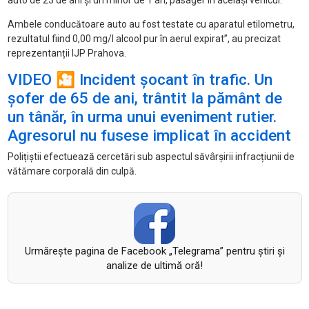
auto de 23 de ani și un minor de 1 an, pasager
în acela
și vehicul.
Ambele conducătoare auto au fost testate cu aparatul etilometru,
rezultatul fiind 0,00 mg/l alcool pur
în aerul expirat”, au precizat
reprezentanții IJP Prahova.
VIDEO 🎦 Incident șocant în trafic. Un
șofer de 65 de ani, trântit la pământ de
un tânăr, în urma unui eveniment rutier.
Agresorul nu fusese implicat în accident
Polițiștii efectuează cercetări sub aspectul săv
âr
șirii infracțiunii de
vătămare corporală din culpă.
Urmăreşte pagina de Facebook „Telegrama” pentru ştiri şi
analize de ultimă oră!