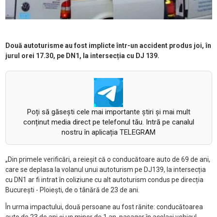
Două autoturisme au fost implicte într-un accident produs joi, în
jurul orei 17.30, pe DN1, la intersecția cu DJ 139.
Poți să găsești cele mai importante știri și mai mult
conținut media direct pe telefonul tău. Intră pe canalul
nostru în aplicația TELEGRAM
„
Din primele verific
ări, a reieșit că o conducătoare auto de 69 de ani,
care se deplasa la volanul unui autoturism pe DJ139, la intersecția
cu DN1 ar fi intrat
în coliziune cu alt autoturism condus pe direc
ția
București -
Ploie
ști, de o t
ân
ără de 23 de ani.
În urma impactului, dou
ă persoane au fost rănite: conducătoarea