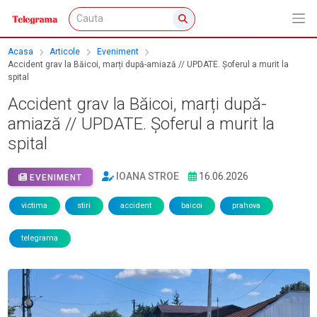
Acasa
Articole
Eveniment
Accident grav la Băicoi, marți după-amiază // UPDATE. Șoferul a murit la
spital
Accident grav la Băicoi, marți după-
amiază // UPDATE. Șoferul a murit la
spital
IOANA STROE
16.06.2026
EVENIMENT
victima
stiri
accident
baicoi
prahova
telegrama