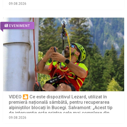
09.08.2026
EVENIMENT
VIDEO 🎦 Ce este dispozitivul Lezard, utilizat în
premieră națională sâmbătă, pentru recuperarea
alpiniștilor blocați în Bucegi. Salvamont: „Acest tip
de intervenție este printre cele mai complexe din
salvarea montană”
09.08.2026