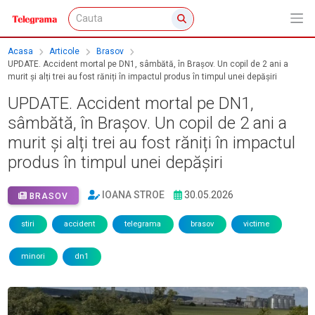
Acasa
Articole
Brasov
UPDATE. Accident mortal pe DN1, sâmbătă, în Brașov. Un copil de 2 ani a
murit și alți trei au fost răniți în impactul produs în timpul unei depășiri
UPDATE. Accident mortal pe DN1,
sâmbătă, în Brașov. Un copil de 2 ani a
murit și alți trei au fost răniți în impactul
produs în timpul unei depășiri
IOANA STROE
30.05.2026
BRASOV
stiri
accident
telegrama
brasov
victime
minori
dn1