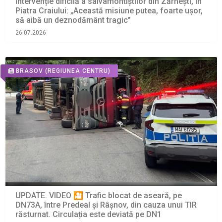
Intervenție dificilă a salvamontiștilor din Zărnești, în
Piatra Craiului: „Această misiune putea, foarte ușor,
să aibă un deznodământ tragic”
26.07.2026
BRASOV
(REGIUNEA CENTRU)
UPDATE. VIDEO 🎦 Trafic blocat de aseară, pe
DN73A, între Predeal și Râșnov, din cauza unui TIR
răsturnat. Circulația este deviată pe DN1