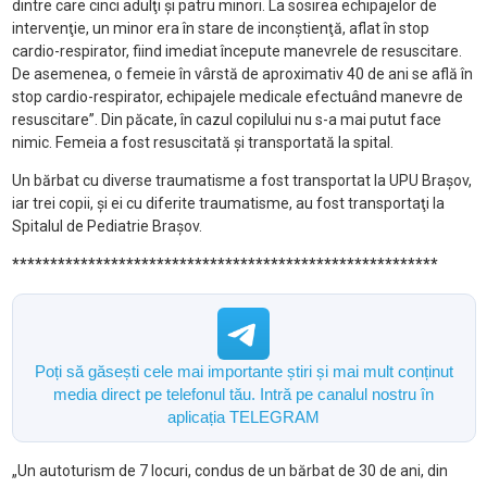
dintre care cinci adulţi şi patru minori. La sosirea echipajelor de
intervenţie, un minor era în stare de inconştienţă, aflat în stop
cardio-respirator, fiind imediat începute manevrele de resuscitare.
De asemenea, o femeie în vârstă de aproximativ 40 de ani se află în
stop cardio-respirator, echipajele medicale efectuând manevre de
resuscitare”. Din păcate, în cazul copilului nu s-a mai putut face
nimic. Femeia a fost resuscitată și transportată la spital.
Un bărbat cu diverse traumatisme a fost transportat la UPU Braşov,
iar trei copii, şi ei cu diferite traumatisme, au fost transportaţi la
Spitalul de Pediatrie Braşov.
********************************************************
Poți să găsești cele mai importante știri și mai mult conținut
media direct pe telefonul tău. Intră pe canalul nostru în
aplicația TELEGRAM
„Un autoturism de 7 locuri, condus de un bărbat de 30 de ani, din