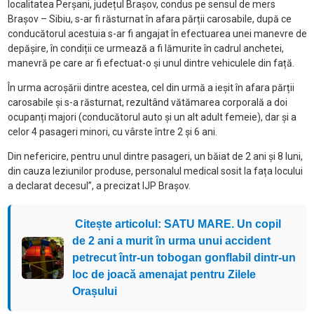
localitatea Perșani, județul Brașov, condus pe sensul de mers
Brașov – Sibiu, s-ar fi răsturnat în afara părții carosabile, după ce
conducătorul acestuia s-ar fi angajat în efectuarea unei manevre de
depășire, în condiții ce urmează a fi lămurite în cadrul anchetei,
manevră pe care ar fi efectuat-o și unul dintre vehiculele din față.
În urma acroșării dintre acestea, cel din urmă a ieșit în afara părții
carosabile și s-a răsturnat, rezultând vătămarea corporală a doi
ocupanți majori (conducătorul auto și un alt adult femeie), dar și a
celor 4 pasageri minori, cu vârste între 2 și 6 ani.
Din nefericire, pentru unul dintre pasageri, un băiat de 2 ani și 8 luni,
din cauza leziunilor produse, personalul medical sosit la fața locului
a declarat decesul”, a precizat IJP Brașov.
Citește articolul: SATU MARE. Un copil
de 2 ani a murit în urma unui accident
petrecut într-un tobogan gonflabil dintr-un
loc de joacă amenajat pentru Zilele
Orașului