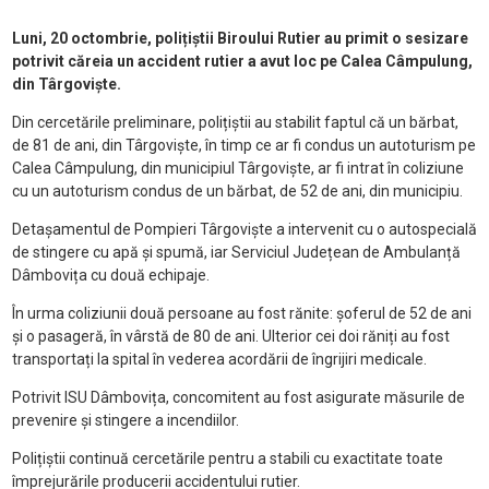
Luni, 20 octombrie, polițiștii Biroului Rutier au primit o sesizare
potrivit căreia un accident rutier a avut loc pe Calea Câmpulung,
din Târgoviște.
Din cercetările preliminare, polițiștii au stabilit faptul că un bărbat,
de 81 de ani, din Târgoviște, în timp ce ar fi condus un autoturism pe
Calea Câmpulung, din municipiul Târgoviște, ar fi intrat în coliziune
cu un autoturism condus de un bărbat, de 52 de ani, din municipiu.
Detașamentul de Pompieri Târgoviște a intervenit cu o autospecială
de stingere cu apă și spumă, iar Serviciul Județean de Ambulanță
Dâmbovița cu două echipaje.
În urma coliziunii două persoane au fost rănite: șoferul de 52 de ani
și o pasageră, în vârstă de 80 de ani. Ulterior cei doi răniți au fost
transportați la spital în vederea acordării de îngrijiri medicale.
Potrivit ISU Dâmbovița, concomitent au fost asigurate măsurile de
prevenire și stingere a incendiilor.
Polițiștii continuă cercetările pentru a stabili cu exactitate toate
împrejurările producerii accidentului rutier.