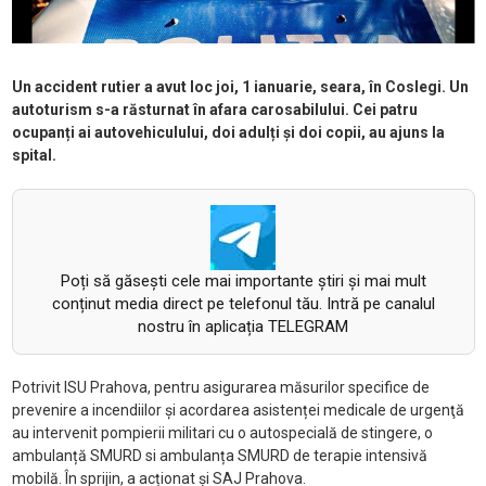
Un accident rutier a avut loc joi, 1 ianuarie, seara, în Coslegi. Un
autoturism s-a răsturnat în afara carosabilului. Cei patru
ocupanți ai autovehiculului, doi adulți și doi copii, au ajuns la
spital.
Poți să găsești cele mai importante știri și mai mult
conținut media direct pe telefonul tău. Intră pe canalul
nostru în aplicația TELEGRAM
Potrivit ISU Prahova, pentru asigurarea măsurilor specifice de
prevenire a incendiilor și acordarea asistenței medicale de urgenţă
au intervenit pompierii militari cu o autospecială de stingere, o
ambulanță SMURD si ambulanța SMURD de terapie intensivă
mobilă. În sprijin, a acționat și SAJ Prahova.