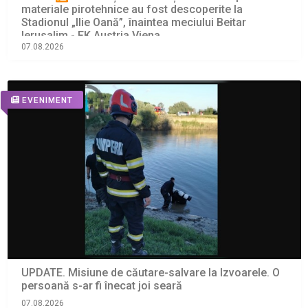
materiale pirotehnice au fost descoperite la
Stadionul „Ilie Oană”, înaintea meciului Beitar
Ierusalim - FK Austria Viena
07.08.2026
EVENIMENT
UPDATE. Misiune de căutare-salvare la Izvoarele. O
persoană s-ar fi înecat joi seară
07.08.2026