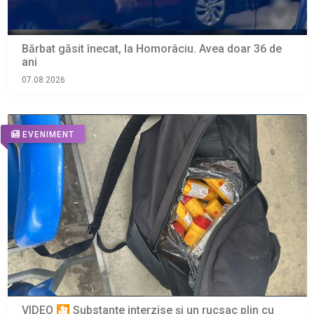
Bărbat găsit înecat, la Homorâciu. Avea doar 36 de
ani
07.08.2026
EVENIMENT
VIDEO 🎦 Substanțe interzise și un rucsac plin cu