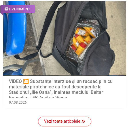
EVENIMENT
VIDEO 🎦 Substanțe interzise și un rucsac plin cu
materiale pirotehnice au fost descoperite la
Stadionul „Ilie Oană”, înaintea meciului Beitar
Ierusalim - FK Austria Viena
07.08.2026
Vezi toate articolele