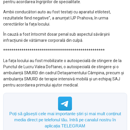
pentru acordarea îngrijirilor de specialitate.
Ambii conducători auto au fost testați cu aparatul etilotest,
rezultatele fiind negative”, a anunțat IJP Prahova, în urma
cerectărilor la fața locului.
În cauză a fost întocmit dosar penal sub aspectul săvârșirii
infracțiunii de vătămare corporală din culpă.
**************************************************
La fața locului au fost mobilizate o autospecială de stingere de la
Punctul de Lucru Valea Doftanei, o autospecială de stingere și o
ambulanță SMURD din cadrul Detașamentului Câmpina, precum și
ambulanța SMURD de terapie intensivă mobilă și un echipaj SAJ
pentru acordarea primului ajutor medical.
Poți să găsești cele mai importante știri și mai mult conținut
media direct pe telefonul tău. Intră pe canalul nostru în
aplicația TELEGRAM