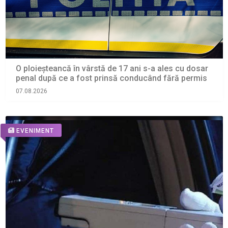
O ploieșteancă în vârstă de 17 ani s-a ales cu dosar
penal după ce a fost prinsă conducând fără permis
07.08.2026
EVENIMENT