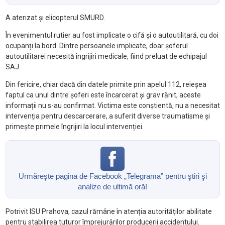
A aterizat și elicopterul SMURD.
În evenimentul rutier au fost implicate o cifă și o autoutilitară, cu doi
ocupanți la bord. Dintre persoanele implicate, doar șoferul
autoutilitarei necesită îngrijiri medicale, fiind preluat de echipajul
SAJ.
Din fericire, chiar dacă din datele primite prin apelul 112, reieșea
faptul ca unul dintre șoferi este încarcerat și grav rănit, aceste
informații nu s-au confirmat. Victima este conștientă, nu a necesitat
intervenția pentru descarcerare, a suferit diverse traumatisme și
primește primele îngrijiri la locul intervenției.
Urmăreşte pagina de Facebook „Telegrama” pentru ştiri şi
analize de ultimă oră!
Potrivit ISU Prahova, cazul rămâne în atenția autorităților abilitate
pentru stabilirea tuturor împrejurărilor producerii accidentului.