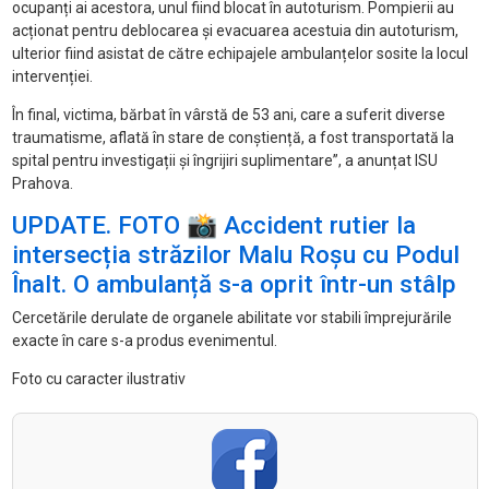
ocupanți ai acestora, unul fiind blocat
în autoturism. Pompierii au
ac
ționat pentru deblocarea și evacuarea acestuia din autoturism,
ulterior fiind asistat de către echipajele ambulanțelor sosite la locul
intervenției.
În final, victima, b
ărbat
în vârst
ă de 53 ani, care a suferit diverse
traumatisme, aflată
în stare de con
știență, a fost transportată la
spital pentru investigații și
îngrijiri suplimentare”, a anunțat ISU
Prahova.
UPDATE. FOTO 📸 Accident rutier la
intersecția străzilor Malu Roșu cu Podul
Înalt. O ambulanță s-a oprit într-un stâlp
Cercetările derulate de organele abilitate vor stabili împrejurările
exacte în care s-a produs evenimentul.
Foto cu caracter ilustrativ