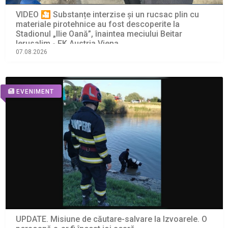
VIDEO 🎦 Substanțe interzise și un rucsac plin cu
materiale pirotehnice au fost descoperite la
Stadionul „Ilie Oană”, înaintea meciului Beitar
Ierusalim - FK Austria Viena
07.08.2026
EVENIMENT
UPDATE. Misiune de căutare-salvare la Izvoarele. O