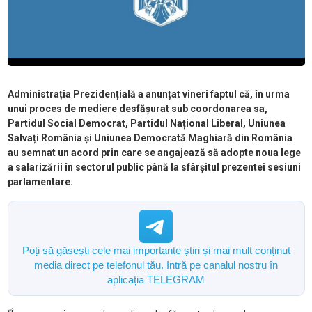
Administrația Prezidențială a anunțat vineri faptul că, în urma
unui proces de mediere desfășurat sub coordonarea sa,
Partidul Social Democrat, Partidul Național Liberal, Uniunea
Salvați România și Uniunea Democrată Maghiară din România
au semnat un acord prin care se angajează să adopte noua lege
a salarizării în sectorul public până la sfârșitul prezentei sesiuni
parlamentare.
Poți să găsești cele mai importante știri și mai mult conținut
media direct pe telefonul tău. Intră pe canalul nostru în
aplicația TELEGRAM