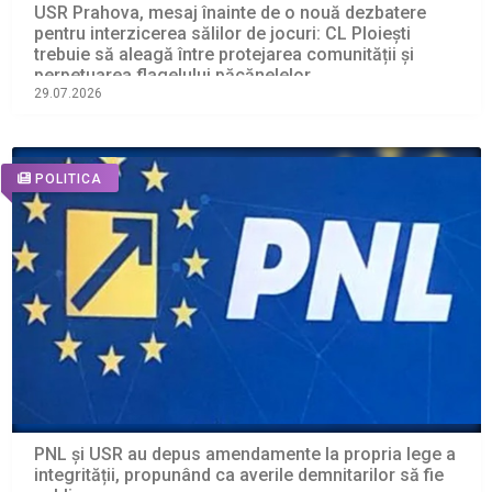
USR Prahova, mesaj înainte de o nouă dezbatere
pentru interzicerea sălilor de jocuri: CL Ploiești
trebuie să aleagă între protejarea comunității și
perpetuarea flagelului păcănelelor
29.07.2026
POLITICA
PNL și USR au depus amendamente la propria lege a
integrității, propunând ca averile demnitarilor să fie