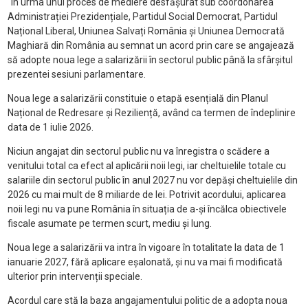
“În urma unui proces de mediere desfășurat sub coordonarea
Administrației Prezidențiale, Partidul Social Democrat, Partidul
Național Liberal, Uniunea Salvați România și Uniunea Democrată
Maghiară din România au semnat un acord prin care se angajează
să adopte noua lege a salarizării în sectorul public până la sfârșitul
prezentei sesiuni parlamentare.
Noua lege a salarizării constituie o etapă esențială din Planul
Național de Redresare și Reziliență, având ca termen de îndeplinire
data de 1 iulie 2026.
Niciun angajat din sectorul public nu va înregistra o scădere a
venitului total ca efect al aplicării noii legi, iar cheltuielile totale cu
salariile din sectorul public în anul 2027 nu vor depăși cheltuielile din
2026 cu mai mult de 8 miliarde de lei. Potrivit acordului, aplicarea
noii legi nu va pune România în situația de a-și încălca obiectivele
fiscale asumate pe termen scurt, mediu și lung.
Noua lege a salarizării va intra în vigoare în totalitate la data de 1
ianuarie 2027, fără aplicare eșalonată, și nu va mai fi modificată
ulterior prin intervenții speciale.
Acordul care stă la baza angajamentului politic de a adopta noua