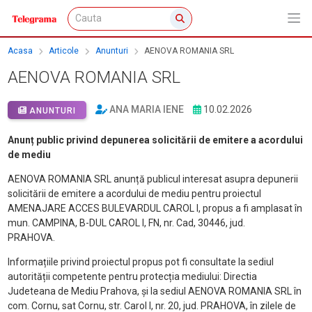
Acasa
Articole
Anunturi
AENOVA ROMANIA SRL
AENOVA ROMANIA SRL
ANA MARIA IENE
10.02.2026
ANUNTURI
Anunț public privind depunerea solicitării de emitere a acordului
de mediu
AENOVA ROMANIA SRL anunță publicul interesat asupra depunerii
solicitării de emitere a acordului de mediu pentru proiectul
AMENAJARE ACCES BULEVARDUL CAROL I, propus a fi amplasat în
mun. CAMPINA, B-DUL CAROL I, FN, nr. Cad, 30446, jud.
PRAHOVA.
Informațiile privind proiectul propus pot fi consultate la sediul
autorității competente pentru protecția mediului: Directia
Judeteana de Mediu Prahova, și la sediul AENOVA ROMANIA SRL în
com. Cornu, sat Cornu, str. Carol I, nr. 20, jud. PRAHOVA, în zilele de