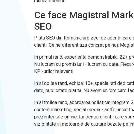
munca eficient.
Ce face Magistral Market
SEO
Piata SEO din Romania are zeci de agentii care pr
clienti. Ce ne diferentiaza concret pe noi, Magis
In primul rand, experienta demonstrabila: 22+ p
Nu lucram cu promisiuni - lucram cu date. Fiecar
KPI-urilor relevanti.
In al doilea rand, echipa: 10+ specialisti dedicati
date, publicitate platita. Nu avem un 'om care fac
In al treilea rand, abordarea holistica: integra
content marketing, social media - astfel incat to
prezentei tale online. Iar pentru clientii care 
vizibilitate in motoarele de cautare bazate pe inte