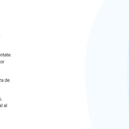
i
ntate.
ror
iza de
.
,
l al