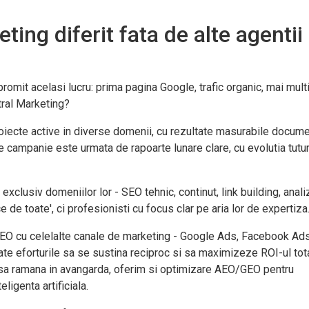
ing diferit fata de alte agentii
omit acelasi lucru: prima pagina Google, trafic organic, mai mult
tral Marketing?
roiecte active in diverse domenii, cu rezultate masurabile docume
e campanie este urmata de rapoarte lunare clare, cu evolutia tutu
 exclusiv domeniilor lor - SEO tehnic, continut, link building, anal
e de toate', ci profesionisti cu focus clar pe aria lor de expertiza
m SEO cu celelalte canale de marketing - Google Ads, Facebook Ads
ate eforturile sa se sustina reciproc si sa maximizeze ROI-ul tota
vor sa ramana in avangarda, oferim si optimizare AEO/GEO pentru
ligenta artificiala.