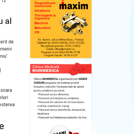
, 12
u al
erit de
omenii
niu'.
u
asoara
eluri
resterea
e