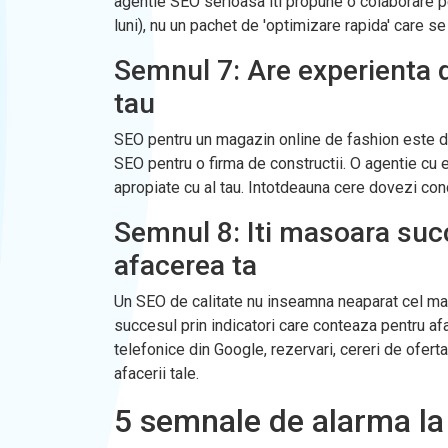
agentie SEO serioasa iti propune o colaborare pe 
luni), nu un pachet de 'optimizare rapida' care 
Semnul 7: Are experienta d
tau
SEO pentru un magazin online de fashion este dif
SEO pentru o firma de constructii. O agentie cu 
apropiate cu al tau. Intotdeauna cere dovezi conc
Semnul 8: Iti masoara succ
afacerea ta
Un SEO de calitate nu inseamna neaparat cel mai 
succesul prin indicatori care conteaza pentru afac
telefonice din Google, rezervari, cereri de ofert
afacerii tale.
5 semnale de alarma la 