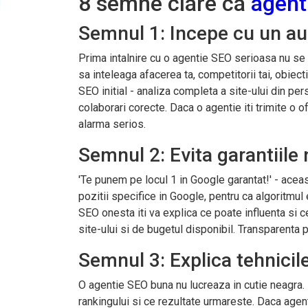
8 semne clare ca
agent
Semnul 1: Incepe cu un aud
Prima intalnire cu o agentie SEO serioasa nu se i
sa inteleaga afacerea ta, competitorii tai, obiecti
SEO initial - analiza completa a site-ului din per
colaborari corecte. Daca o agentie iti trimite o 
alarma serios.
Semnul 2: Evita garantiile 
'Te punem pe locul 1 in Google garantat!' - aceas
pozitii specifice in Google, pentru ca algoritmu
SEO onesta iti va explica ce poate influenta si c
site-ului si de bugetul disponibil. Transparenta 
Semnul 3: Explica tehnicile 
O agentie SEO buna nu lucreaza in cutie neagra. 
rankingului si ce rezultate urmareste. Daca agent