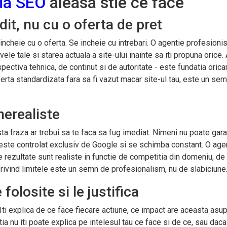
ia SEO
aleasa stie ce face
it, nu cu o oferta de pret
ncheie cu o oferta. Se incheie cu intrebari. O agentie profesioni
vele tale si starea actuala a site-ului inainte sa iti propuna orice. 
spectiva tehnica, de continut si de autoritate - este fundatia orica
oferta standardizata fara sa fi vazut macar site-ul tau, este un se
nerealiste
ta fraza ar trebui sa te faca sa fug imediat. Nimeni nu poate gar
l este controlat exclusiv de Google si se schimba constant. O age
e rezultate sunt realiste in functie de competitia din domeniu, de
privind limitele este un semn de profesionalism, nu de slabiciune
folosite si le justifica
Iti explica de ce face fiecare actiune, ce impact are aceasta asu
ia nu iti poate explica pe intelesul tau ce face si de ce, sau daca