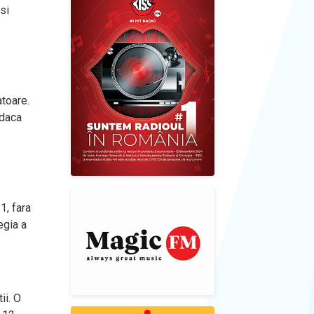
si
atoare.
 daca
1, fara
egia a
ii. O