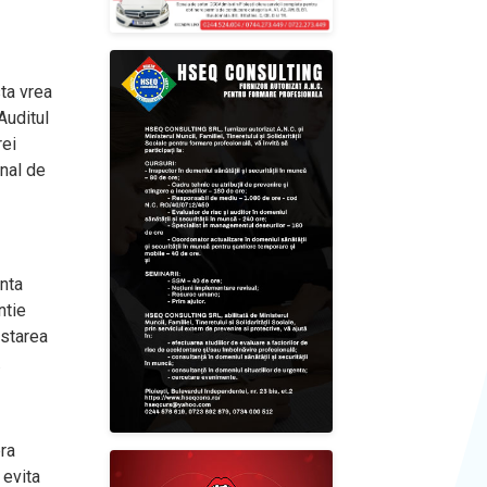
sta vrea
Auditul
rei
mnal de
anta
ntie
 starea
.
pra
 evita