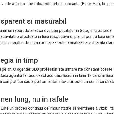
eva de ascuns - fie foloseste tehnici riscante (Black Hat), fie pur 
sparent si masurabil
nar un raport detaliat cu evolutia pozitiilor in Google, cresterea
 activitatile efectuate in luna respectiva si planul pentru luna urm
i cu capturi de ecran neclare - este o analiza care iti arata clar
egia in timp
ri pe an. O agentie SEO profesionista urmareste constant aceste
ca agentia ta face exact aceleasi lucruri in luna 12 ca si in luna 
, a competitiei sau a performantei site-ului, este un semn ca strat
en lung, nu in rafale
 Este un proces continuu de imbunatatire si mentinere a vizibilitat