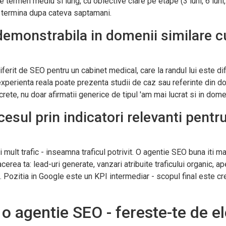
termen mediu si lung, cu obiective clare pe etape (3 luni, 6 luni
se termina dupa cateva saptamani.
emonstrabila in domenii similare c
erit de SEO pentru un cabinet medical, care la randul lui este dif
experienta reala poate prezenta studii de caz sau referinte din d
rete, nu doar afirmatii generice de tipul 'am mai lucrat si in dome
esul prin indicatori relevanti pentr
mult trafic - inseamna traficul potrivit. O agentie SEO buna iti m
erea ta: lead-uri generate, vanzari atribuite traficului organic, ap
a. Pozitia in Google este un KPI intermediar - scopul final este c
o agentie SEO - fereste-te de el