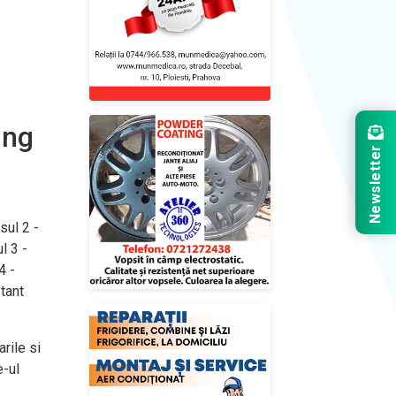
ing
Newsletter
sul 2 -
l 3 -
4 -
tant
rile si
e-ul