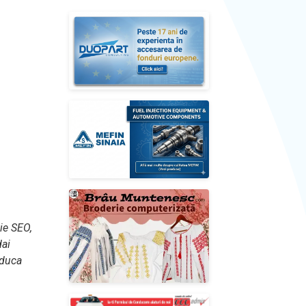
ie SEO,
dai
oduca