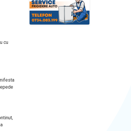
u cu
anifesta
 repede
ntinut,
za