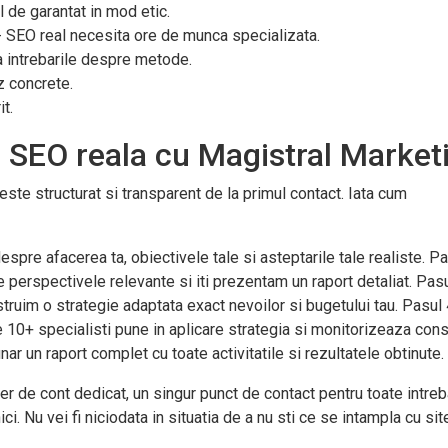
l de garantat in mod etic.
 - SEO real necesita ore de munca specializata.
a intrebarile despre metode.
z concrete.
t.
 SEO reala cu Magistral Market
ste structurat si transparent de la primul contact. Iata cum
despre afacerea ta, obiectivele tale si asteptarile tale realiste. Pa
 perspectivele relevante si iti prezentam un raport detaliat. Pasu
truim o strategie adaptata exact nevoilor si bugetului tau. Pasul 
 10+ specialisti pune in aplicare strategia si monitorizeaza cons
nar un raport complet cu toate activitatile si rezultatele obtinute.
r de cont dedicat, un singur punct de contact pentru toate intreba
ci. Nu vei fi niciodata in situatia de a nu sti ce se intampla cu sit