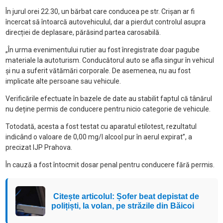
În jurul orei 22.30, un bărbat care conducea pe str. Crișan ar fi
încercat să întoarcă autovehiculul, dar a pierdut controlul asupra
direcției de deplasare, părăsind partea carosabilă.
„În urma evenimentului rutier au fost înregistrate doar pagube
materiale la autoturism. Conducătorul auto se afla singur în vehicul
și nu a suferit vătămări corporale. De asemenea, nu au fost
implicate alte persoane sau vehicule.
Verificările efectuate în bazele de date au stabilit faptul că tânărul
nu deține permis de conducere pentru nicio categorie de vehicule.
Totodată, acesta a fost testat cu aparatul etilotest, rezultatul
indicând o valoare de 0,00 mg/l alcool pur în aerul expirat”, a
precizat IJP Prahova.
În cauză a fost întocmit dosar penal pentru conducere fără permis.
Citește articolul: Șofer beat depistat de
polițiști, la volan, pe străzile din Băicoi