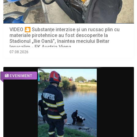
VIDEO 🎦 Substanțe interzise și un rucsac plin cu
materiale pirotehnice au fost descoperite la
Stadionul „Ilie Oană”, înaintea meciului Beitar
Ierusalim - FK Austria Viena
07.08.2026
EVENIMENT