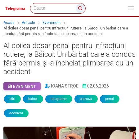
Acasa
Articole
Eveniment
Al doilea dosar penal pentru infracțiuni rutiere, la Băicoi. Un bărbat care a
condus fără permis și-a încheiat plimbarea cu un accident
Al doilea dosar penal pentru infracțiuni
rutiere, la Băicoi. Un bărbat care a condus
fără permis și-a încheiat plimbarea cu un
accident
IOANA STROE
02.06.2026
EVENIMENT
stiri
baicoi
telegrama
prahova
penal
accident