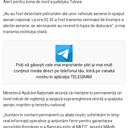
Alert pentru zona de nord a judeţului Tulcea.
„Nu au fost detectate pătrunderi ale unor vehicule aeriene în spaţiul
aerian naţional. La ora 02.35 a fost transmis semnalul de încetare a
alertei aeriene, iar aeronavele au revenit în baza de dislocare”, a mai
transmis instituţia citată.
Poți să găsești cele mai importante știri și mai mult
conținut media direct pe telefonul tău. Intră pe canalul
nostru în aplicația TELEGRAM
Ministerul Apărării Naţionale anunţă că menţine în permanenţă un
nivel ridicat de vigilenţă şi asigură supravegherea strictă a spaţiului
aerian, maritim şi terestru national.
„Suntem în contact permanent cu aliaţii noştri, schimbăm în timp
real informaţii operative şi acţionăm ferm pentru garantarea
securităţii României şi a flancului estic al NATO”, anunţă MApN.