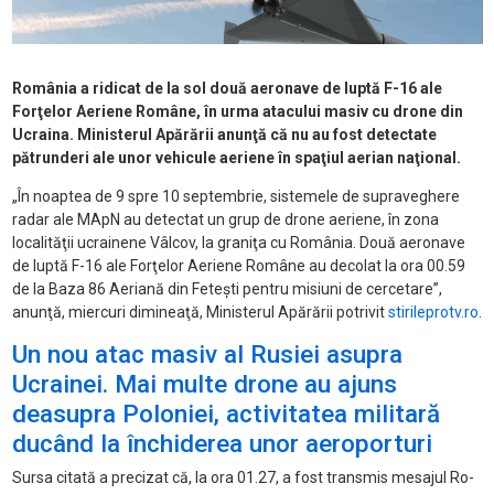
România a ridicat de la sol două aeronave de luptă F-16 ale
Forţelor Aeriene Române, în urma atacului masiv cu drone din
Ucraina. Ministerul Apărării anunţă că nu au fost detectate
pătrunderi ale unor vehicule aeriene în spaţiul aerian naţional.
„În noaptea de 9 spre 10 septembrie, sistemele de supraveghere
radar ale MApN au detectat un grup de drone aeriene, în zona
localităţii ucrainene Vâlcov, la graniţa cu România. Două aeronave
de luptă F-16 ale Forţelor Aeriene Române au decolat la ora 00.59
de la Baza 86 Aeriană din Feteşti pentru misiuni de cercetare”,
anunţă, miercuri dimineaţă, Ministerul Apărării potrivit
stirileprotv.ro
.
Un nou atac masiv al Rusiei asupra
Ucrainei. Mai multe drone au ajuns
deasupra Poloniei, activitatea militară
ducând la închiderea unor aeroporturi
Sursa citată a precizat că, la ora 01.27, a fost transmis mesajul Ro-