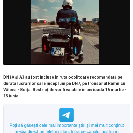
DN1A și A3 au fost incluse în ruta ocolitoare recomandată pe
durata lucrărilor care încep luni pe DN7, pe tronsonul Râmnicu
Vâlcea - Boița. Restricțiile vor fi valabile în perioada 16 martie -
15 iunie.
Poți să găsești cele mai importante știri și mai mult conținut
media direct pe telefonul tău. Intră pe canalul nostru în