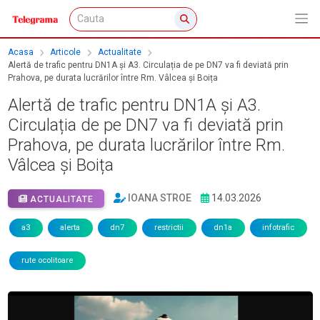
Acasa
Articole
Actualitate
Alertă de trafic pentru DN1A și A3. Circulația de pe DN7 va fi deviată prin
Prahova, pe durata lucrărilor între Rm. Vâlcea și Boița
Alertă de trafic pentru DN1A și A3.
Circulația de pe DN7 va fi deviată prin
Prahova, pe durata lucrărilor între Rm.
Vâlcea și Boița
IOANA STROE
14.03.2026
ACTUALITATE
a3
alerta
dn7
restrictii
dn1a
infotrafic
rute ocolitoare