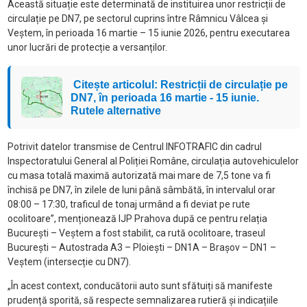
Această situație este determinată de instituirea unor restricții de
circulație pe DN7, pe sectorul cuprins între Râmnicu Vâlcea și
Veștem, în perioada 16 martie – 15 iunie 2026, pentru executarea
unor lucrări de protecție a versanților.
Citește articolul: Restricții de circulație pe
DN7, în perioada 16 martie - 15 iunie.
Rutele alternative
Potrivit datelor transmise de Centrul INFOTRAFIC din cadrul
Inspectoratului General al Poliției Române, circulația autovehiculelor
cu masa totală maximă autorizată mai mare de 7,5 tone va fi
închisă pe DN7, în zilele de luni până sâmbătă, în intervalul orar
08:00 – 17:30, traficul de tonaj urmând a fi deviat pe rute
ocolitoare”, menționează IJP Prahova după ce pentru relația
București – Veștem a fost stabilit, ca rută ocolitoare, traseul
București – Autostrada A3 – Ploiești – DN1A – Brașov – DN1 –
Veștem (intersecție cu DN7).
„În acest context, conducătorii auto sunt sfătuiți să manifeste
prudență sporită, să respecte semnalizarea rutieră și indicațiile