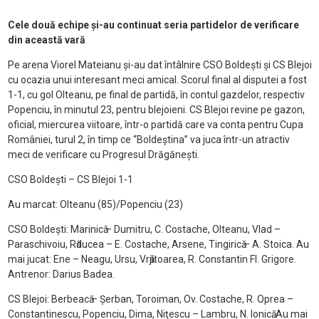
Cele două echipe şi-au continuat seria partidelor de verificare
din această vară
Pe arena Viorel Mateianu şi-au dat întâlnire CSO Boldeşti şi CS Blejoi
cu ocazia unui interesant meci amical. Scorul final al disputei a fost
1-1, cu gol Olteanu, pe final de partidă, în contul gazdelor, respectiv
Popenciu, în minutul 23, pentru blejoieni. CS Blejoi revine pe gazon,
oficial, miercurea viitoare, într-o partidă care va conta pentru Cupa
României, turul 2, în timp ce “Boldeştina” va juca într-un atractiv
meci de verificare cu Progresul Drăgăneşti.
CSO Boldeşti – CS Blejoi 1-1
Au marcat: Olteanu (85)/Popenciu (23)
CSO Boldeşti: Marinicӑ – Dumitru, C. Costache, Olteanu, Vlad –
Paraschivoiu, Rӑducea – E. Costache, Arsene, Tingiricӑ – A. Stoica. Au
mai jucat: Ene – Neagu, Ursu, Vrӑjitoarea, R. Constantin Fl. Grigore.
Antrenor: Darius Badea.
CS Blejoi: Berbeacӑ – Şerban, Toroiman, Ov. Costache, R. Oprea –
Constantinescu, Popenciu, Dima, Niţescu – Lambru, N. Ionicӑ. Au mai