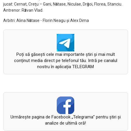
jucat: Cernat, Creţu – Gani, Nӑstase, Niculae, Drӑgoi, Florea, Stanciu.
Antrenor: Rӑzvan Vlad.
Arbitri: Alina Nӑstase - Florin Neagu şi Alex Dima
Poți să găsești cele mai importante știri și mai mult
conținut media direct pe telefonul tău. Intră pe canalul
nostru în aplicația TELEGRAM
Urmăreşte pagina de Facebook „Telegrama” pentru ştiri şi
analize de ultimă oră!