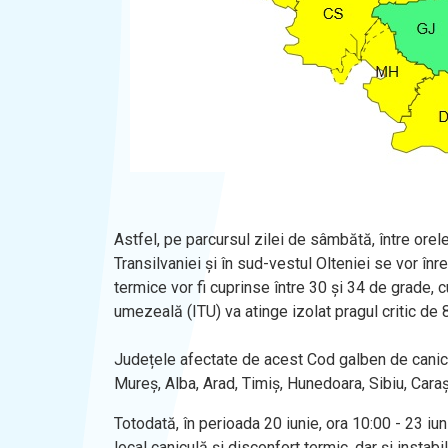
Astfel, pe parcursul zilei de sâmbătă, între orele
Transilvaniei și în sud-vestul Olteniei se vor î
termice vor fi cuprinse între 30 și 34 de grade, 
umezeală (ITU) va atinge izolat pragul critic de 8
Județele afectate de acest Cod galben de canicul
Mureș, Alba, Arad, Timiș, Hunedoara, Sibiu, Caraș
Totodată, în perioada 20 iunie, ora 10:00 - 23 iu
local caniculă și disconfort termic, dar și instab