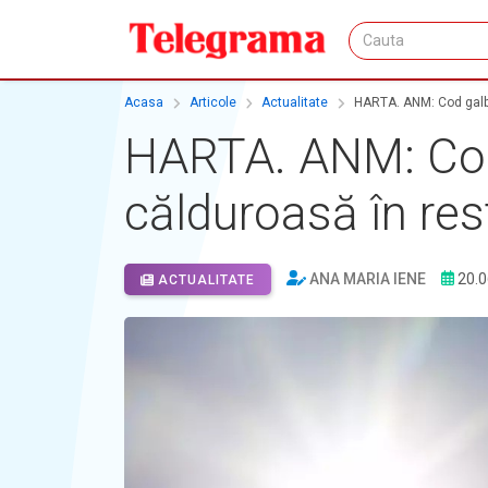
Acasa
Articole
Actualitate
HARTA. ANM: Cod galbe
HARTA. ANM: Cod 
călduroasă în rest
ANA MARIA IENE
20.0
ACTUALITATE