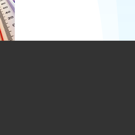
me,
ă