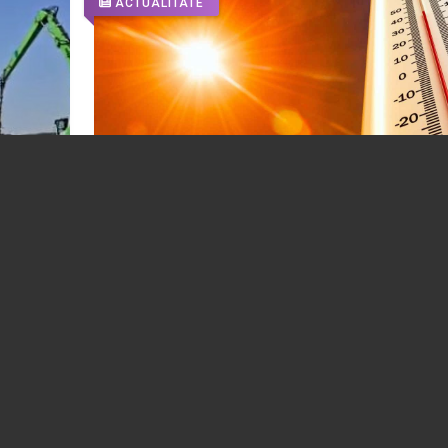
ACTUALITATE
Cod roșu de caniculă. Temperaturi extre
nopţi tropicale şi instabilitate atmosferic
05.08.2026