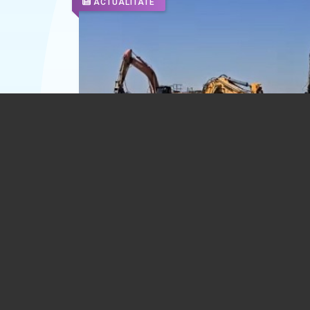
ACTUALITATE
VIDEO 🎦 Patru barje vor fi scufundate
pentru a dirija cursul Dunării
05.08.2026