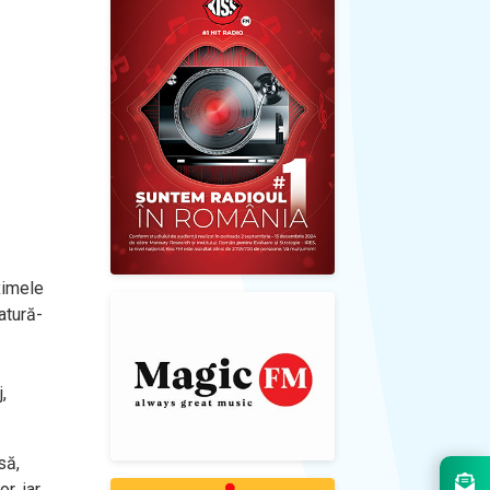
ximele
atură-
,
să,
r, iar