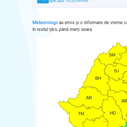
aplicația TELEGRAM
Meteorologii
au emis și o informare de vreme căl
în restul țării, până marți seara.