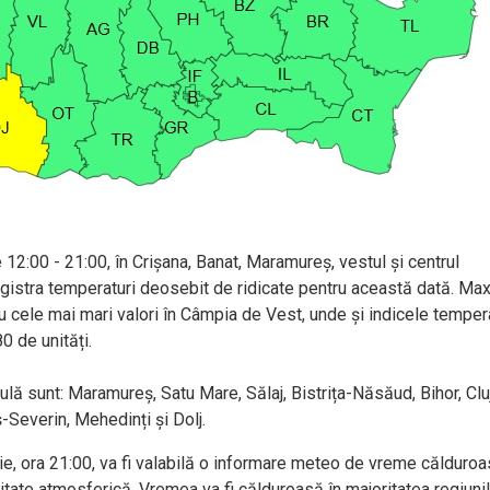
 12:00 - 21:00, în Crișana, Banat, Maramureș, vestul și centrul
nregistra temperaturi deosebit de ridicate pentru această dată. Ma
cu cele mai mari valori în Câmpia de Vest, unde și indicele temper
0 de unități.
ă sunt: Maramureș, Satu Mare, Sălaj, Bistrița-Năsăud, Bihor, Cluj
-Severin, Mehedinți și Dolj.
nie, ora 21:00, va fi valabilă o informare meteo de vreme călduroa
ilitate atmosferică. Vremea va fi călduroasă în majoritatea regiunilo