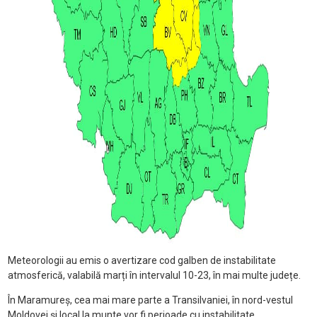
Meteorologii au emis o avertizare cod galben de instabilitate
atmosferică, valabilă marți în intervalul 10-23, în mai multe județe.
În Maramureș, cea mai mare parte a Transilvaniei, în nord-vestul
Moldovei și local la munte vor fi perioade cu instabilitate