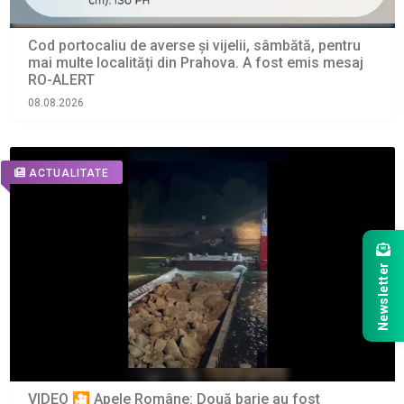
Cod portocaliu de averse și vijelii, sâmbătă, pentru
mai multe localități din Prahova. A fost emis mesaj
RO-ALERT
08.08.2026
ACTUALITATE
Newsletter
VIDEO 🎦 Apele Române: Două barje au fost