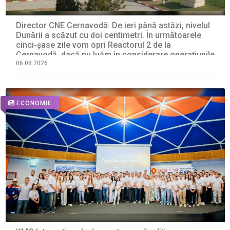
Director CNE Cernavodă: De ieri până astăzi, nivelul
Dunării a scăzut cu doi centimetri. În următoarele
cinci-şase zile vom opri Reactorul 2 de la
Cernavodă, dacă nu luăm în considerare operaţiunile
de astăzi cu barjele
06.08.2026
ECONOMIE