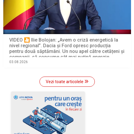
VIDEO 🎦 Ilie Bolojan: „Avem o criză energetică la
nivel regional”. Dacia și Ford opresc producția
pentru două săptămâni. Un nou apel către cetățeni și
companii, să consume cât mai puțină energie
electrică
03.08.2026
Vezi toate articolele