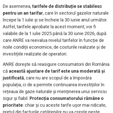
De asemenea,
tarifele de distribuție se stabilesc
pentru un an tarifar
, care în sectorul gazelor naturale
începe la 1 iulie și se încheie la 30 iunie anul următor.
Astfel, tarifele aprobate la acest moment, vor fi
valabile de la 1 iulie 2025 până la 30 iunie 2026, după
care ANRE va reevalua nivelul tarifelor în funcție de
noile condiții economice, de costurile realizate și de
investițiile realizate de operatori.
ANRE dorește să reasigure consumatorii din România
că
această ajustare de tarif este una moderată și
justificată
, care nu are scopul de a împovăra
populația, ci de a permite continuarea investițiilor în
rețeaua de gaze naturale și menținerea unui serviciu
sigur și fiabil.
Protecția consumatorului rămâne o
prioritate
: chiar și cu aceste tarife ușor mai ridicate,
prețul din facturile cetățenilor nu va crește peste