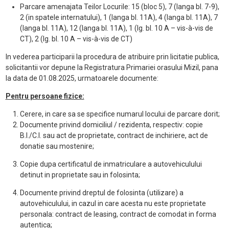
Parcare amenajata Teilor Locurile: 15 (bloc 5), 7 (langa bl. 7-9),
2 (in spatele internatului), 1 (langa bl. 11A), 4 (langa bl. 11A), 7
(langa bl. 11A), 12 (langa bl. 11A), 1 (lg. bl. 10 A – vis-à-vis de
CT), 2 (lg. bl. 10 A – vis-à-vis de CT)
In vederea participarii la procedura de atribuire prin licitatie publica,
solicitantii vor depune la Registratura Primariei orasului Mizil, pana
la data de 01.08.2025, urmatoarele documente:
Pentru persoane fizice:
Cerere, in care sa se specifice numarul locului de parcare dorit;
Documente privind domiciliul / rezidenta, respectiv: copie
B.I./C.I. sau act de proprietate, contract de inchiriere, act de
donatie sau mostenire;
Copie dupa certificatul de inmatriculare a autovehiculului
detinut in proprietate sau in folosinta;
Documente privind dreptul de folosinta (utilizare) a
autovehiculului, in cazul in care acesta nu este proprietate
personala: contract de leasing, contract de comodat in forma
autentica;