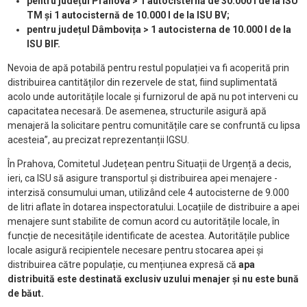
pentru județul Prahova > 1 autocisternă de 30.000 l de la ISU
TM și 1 autocisternă de 10.000 l de la ISU BV;
pentru județul Dâmbovița > 1 autocisterna de 10.000 l de la
ISU BIF.
Nevoia de apă potabilă pentru restul populației va fi acoperită prin
distribuirea cantităților din rezervele de stat, fiind suplimentată
acolo unde autoritățile locale și furnizorul de apă nu pot interveni cu
capacitatea necesară. De asemenea, structurile asigură apă
menajeră la solicitare pentru comunitățile care se confruntă cu lipsa
acesteia”, au precizat reprezentanții IGSU.
În Prahova, Comitetul Județean pentru Situații de Urgență a decis,
ieri, ca ISU să asigure transportul și distribuirea apei menajere -
interzisă consumului uman, utilizând cele 4 autocisterne de 9.000
de litri aflate în dotarea inspectoratului. Locațiile de distribuire a apei
menajere sunt stabilite de comun acord cu autoritățile locale, în
funcție de necesitățile identificate de acestea. Autoritățile publice
locale asigură recipientele necesare pentru stocarea apei și
distribuirea către populație, cu mențiunea expresă că
apa
distribuită este destinată exclusiv uzului menajer și nu este bună
de băut.