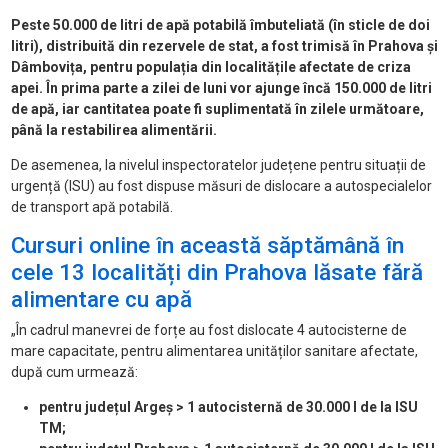
Peste 50.000 de litri de apă potabilă îmbuteliată (în sticle de doi
litri), distribuită din rezervele de stat, a fost trimisă în Prahova și
Dâmbovița, pentru populația din localitățile afectate de criza
apei. În prima parte a zilei de luni vor ajunge încă 150.000 de litri
de apă, iar cantitatea poate fi suplimentată în zilele următoare,
până la restabilirea alimentării.
De asemenea, la nivelul inspectoratelor județene pentru situații de
urgență (ISU) au fost dispuse măsuri de dislocare a autospecialelor
de transport apă potabilă.
Cursuri online în această săptămână în
cele 13 localități din Prahova lăsate fără
alimentare cu apă
„În cadrul manevrei de forțe au fost dislocate 4 autocisterne de
mare capacitate, pentru alimentarea unităților sanitare afectate,
după cum urmează:
pentru județul Argeș > 1 autocisternă de 30.000 l de la ISU
TM;