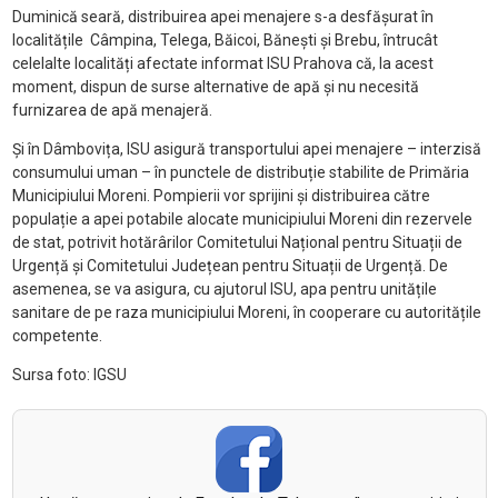
Duminică seară, distribuirea apei menajere s-a desfășurat în
localitățile Câmpina, Telega, Băicoi, Bănești și Brebu, întrucât
celelalte localități afectate informat ISU Prahova că, la acest
moment, dispun de surse alternative de apă și nu necesită
furnizarea de apă menajeră.
Și în Dâmbovița, ISU asigură transportului apei menajere – interzisă
consumului uman – în punctele de distribuție stabilite de Primăria
Municipiului Moreni. Pompierii vor sprijini și distribuirea către
populație a apei potabile alocate municipiului Moreni din rezervele
de stat, potrivit hotărârilor Comitetului Național pentru Situații de
Urgență și Comitetului Județean pentru Situații de Urgență. De
asemenea, se va asigura, cu ajutorul ISU, apa pentru unitățile
sanitare de pe raza municipiului Moreni, în cooperare cu autoritățile
competente.
Sursa foto: IGSU