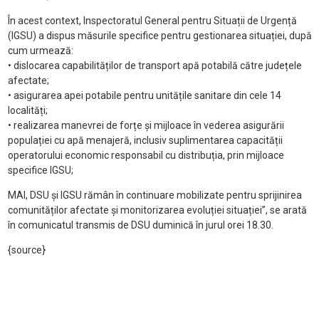
În acest context, Inspectoratul General pentru Situații de Urgență
(IGSU) a dispus măsurile specifice pentru gestionarea situației, după
cum urmează:
• dislocarea capabilităților de transport apă potabilă către județele
afectate;
• asigurarea apei potabile pentru unitățile sanitare din cele 14
localități;
• realizarea manevrei de forțe și mijloace în vederea asigurării
populației cu apă menajeră, inclusiv suplimentarea capacității
operatorului economic responsabil cu distribuția, prin mijloace
specifice IGSU;
MAI, DSU și IGSU rămân în continuare mobilizate pentru sprijinirea
comunităților afectate și monitorizarea evoluției situației”, se arată
în comunicatul transmis de DSU duminică în jurul orei 18.30.
{source}