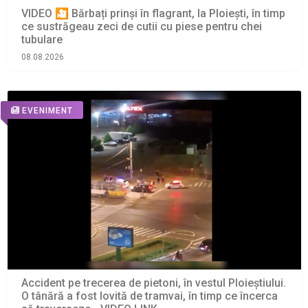
VIDEO 🎦 Bărbați prinși în flagrant, la Ploiești, în timp
ce sustrăgeau zeci de cutii cu piese pentru chei
tubulare
08.08.2026
EVENIMENT
Accident pe trecerea de pietoni, în vestul Ploieștiului.
O tânără a fost lovită de tramvai, în timp ce încerca