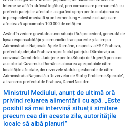
Interne se află în strânsă legătură, prin comunicare permanentă, cu
prefecții județelor afectate, asigurând sprijin pentru soluționarea -
în perspectivă imediată și pe termen lung – acestei situații care
afectează aproximativ 100.000 de cetățeni.
Având în vedere gravitatea unei situații fără precedent, generată de
lipsa responsabilității și comunicării transparente și la timp a
Administrației Naționale Apele Române, respectiv a ESZ Prahova,
prefectul județului Prahova și prefectul județului Dâmbovița au
convocat Comitetele Județene pentru Situații de Urgență prin care
au solicitat Guvernului României alocarea apei potabile către
localitățile afectate, din rezervele statului gestionate de către
Administrația Națională a Rezervelor de Stat și Probleme Speciale”,
a transmis prefectul de Prahova, Daniel Nicodim.
Ministrul Mediului, anunț de ultimă oră
privind reluarea alimentării cu apă. „Este
posibil să mai intervină situații similare
precum cea din aceste zile, autoritățile
locale să aibă planuri”