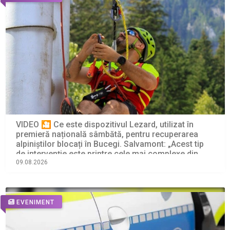
VIDEO 🎦 Ce este dispozitivul Lezard, utilizat în
premieră națională sâmbătă, pentru recuperarea
alpiniștilor blocați în Bucegi. Salvamont: „Acest tip
de intervenție este printre cele mai complexe din
salvarea montană”
09.08.2026
EVENIMENT