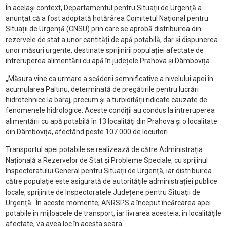
În același context, Departamentul pentru Situații de Urgență a
anunțat că a fost adoptată hotărârea Comitetul Național pentru
Situații de Urgență (CNSU) prin care se aprobă distribuirea din
rezervele de stat a unor cantități de apă potabilă, dar și dispunerea
unor măsuri urgente, destinate sprijinirii populației afectate de
întreruperea alimentării cu apă în județele Prahova și Dâmbovița.
„Măsura vine ca urmare a scăderii semnificative a nivelului apei în
acumularea Paltinu, determinată de pregătirile pentru lucrări
hidrotehnice la baraj, precum și a turbidității ridicate cauzate de
fenomenele hidrologice. Aceste condiții au condus la întreruperea
alimentării cu apă potabilă în 13 localități din Prahova și o localitate
din Dâmbovița, afectând peste 107.000 de locuitori.
Transportul apei potabile se realizează de către Administrația
Națională a Rezervelor de Stat și Probleme Speciale, cu sprijinul
Inspectoratului General pentru Situații de Urgență, iar distribuirea
către populație este asigurată de autoritățile administrației publice
locale, sprijinite de Inspectoratele Județene pentru Situații de
Urgență. În aceste momente, ANRSPS a început încărcarea apei
potabile în mijloacele de transport, iar livrarea acesteia, în localitățile
afectate, va avea loc în acesta seara.