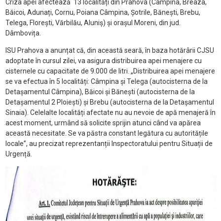
Criza apei afectează 13 localități din Prahova (Câmpina, Breaza,
Băicoi, Adunați, Cornu, Poiana Câmpina, Șotrile, Bănești, Brebu,
Telega, Florești, Vărbilău, Aluniș) și orașul Moreni, din jud.
Dâmbovița.
ISU Prahova a anunțat că, din această seară, în baza hotărârii CJSU
adoptate în cursul zilei, va asigura distribuirea apei menajere cu
cisternele cu capacitate de 9.000 de litri. „Distribuirea apei menajere
se va efectua în 5 localități: Câmpina și Telega (autocisterna de la
Detașamentul Câmpina), Băicoi și Bănești (autocisterna de la
Detașamentul 2 Ploiești) și Brebu (autocisterna de la Detașamentul
Sinaia). Celelalte localități afectate nu au nevoie de apă menajeră în
acest moment, urmând să solicite sprijin atunci când va apărea
această necesitate. Se va păstra constant legătura cu autoritățile
locale”, au precizat reprezentanții Inspectoratului pentru Situații de
Urgență.