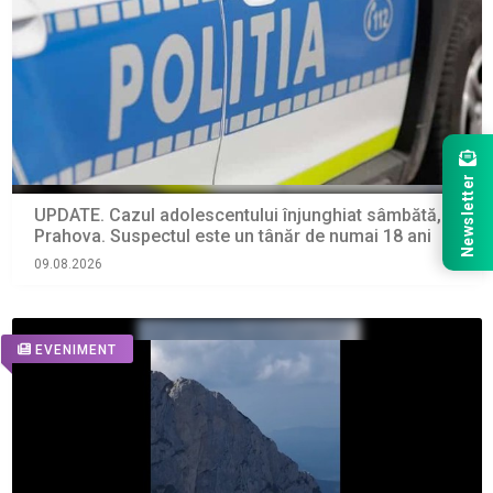
Newsletter
UPDATE. Cazul adolescentului înjunghiat sâmbătă, în
Prahova. Suspectul este un tânăr de numai 18 ani
09.08.2026
EVENIMENT