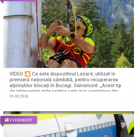
VIDEO 🎦 Ce este dispozitivul Lezard, utilizat în
premieră națională sâmbătă, pentru recuperarea
alpiniștilor blocați în Bucegi. Salvamont: „Acest tip
de intervenție este printre cele mai complexe din
salvarea montană”
09.08.2026
EVENIMENT