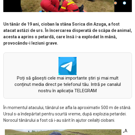
Un tânăr de 19 ani, cioban la stâna Sorica din Azuga, a fost
atacat astăzi de urs. În încercarea disperată de scăpa de animal,
acesta a aprins o petardă, care însă i-a explodat în mână,
provocându-i leziuni grave.
Poți să găsești cele mai importante știri și mai mult
conținut media direct pe telefonul tău. Intră pe canalul
nostru în aplicația TELEGRAM
În momentul atacului, tânărul se afla la aproximativ 500 m de stână.
Ursul s-a îndepărtat pentru scurtă vreme, după explozia petardei.
Norocul tânărului a fost că i-au sărit în ajutor ceilalți ciobani.
„A