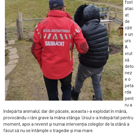
fost
atac
at
de
cătr
e un
urs.
A
vrut
să
deto
nez
e o
peta
rda
pent
ru a
îndepărta animalul, dar din păcate, aceasta i-a explodat în mână,
provocându-i răni grave la mâna stânga. Ursul s-a îndepărtat pentru
moment, apoi a revenit și numai intervenția colegilor de la stână a
făcut să nu se întâmple o tragedie și mai mare.