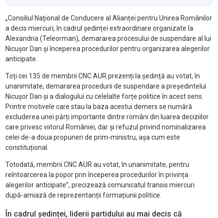
„Consiliul Național de Conducere al Alianței pentru Unirea Românilor
a decis miercuri, în cadrul ședinței extraordinare organizate la
Alexandria (Teleorman), demararea procesului de suspendare al lui
Nicușor Dan și începerea procedurilor pentru organizarea alegerilor
anticipate.
Toți cei 135 de membrii CNC AUR prezenți la ședință au votat, în
unanimitate, demararea procedurii de suspendare a președintelui
Nicușor Dan și a dialogului cu celelalte forțe politice în acest sens.
Printre motivele care stau la baza acestui demers se numără
excluderea unei părți importante dintre români din luarea deciziilor
care privesc viitorul României, dar și refuzul privind nominalizarea
celei de-a doua propuneri de prim-ministru, așa cum este
constituțional.
Totodată, membrii CNC AUR au votat, în unanimitate, pentru
reîntoarcerea la popor prin începerea procedurilor în privința
alegerilor anticipate”, precizează comunicatul transis miercuri
după-amiază de reprezentanții formațiunii politice.
În cadrul ședinței, liderii partidului au mai decis că