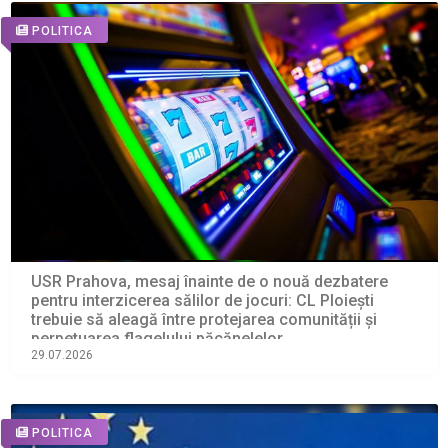
POLITICA
USR Prahova, mesaj înainte de o nouă dezbatere
pentru interzicerea sălilor de jocuri: CL Ploiești
trebuie să aleagă între protejarea comunității și
perpetuarea flagelului păcănelelor
29.07.2026
POLITICA