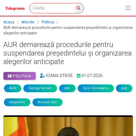
Acasa
Articole
Politica
AUR demarează procedurile pentru suspendarea președintelui și organizarea
alegerilor anticipate
AUR demarează procedurile pentru
suspendarea președintelui și organizarea
alegerilor anticipate
IOANA STROE
01.07.2026
POLITICA
AUR
George Simion
stiri
Sorin Grindeanu
psd
telegrama
Nicusor Dan