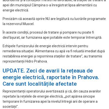
abundente și a condițiilor meteo nefavorabile, la stațiile de tratare a
apei din municipiul Câmpina s-a înregistrat lipsa alimentării cu
energie electrică.
Precizăm că această oprire NU are legătură cu lucrările programate
la rezervorul Muscel.
În aceste condiții, procesul de tratare și pompare nu poate fi
desfășurat, iar furnizarea apei potabile este temporar întreruptă.
Echipele furnizorului de energie electrică intervin pentru
remedierea situației. Alimentarea cu apă va fi reluată imediat după
restabilirea energiei și repornirea stațiilor de tratare”, au transmis
reprezentanții Hidro Prahova.
UPDATE. Zeci de avarii la rețeaua de
energie electrică, raportate în Prahova.
Care sunt localitățile afectate
Reprezentanții operatorului avertizează și că, din cauza avariilor
repetate la rețelele de energie electrică, „pot apărea sincope
temporare în furnizarea apei la nivelul întregii arii de operare a
societății”.