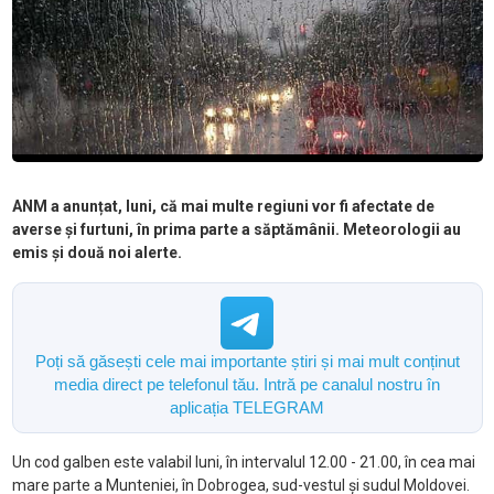
ANM a anunțat, luni, că mai multe regiuni vor fi afectate de
averse și furtuni, în prima parte a săptămânii. Meteorologii au
emis și două noi alerte.
Poți să găsești cele mai importante știri și mai mult conținut
media direct pe telefonul tău. Intră pe canalul nostru în
aplicația TELEGRAM
Un cod galben este valabil luni, în intervalul 12.00 - 21.00, în cea mai
mare parte a Munteniei, în Dobrogea, sud-vestul și sudul Moldovei.