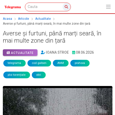
Acasa
Articole
Actualitate
Averse și furtuni, până marți seară, în mai multe zone din țară
Averse și furtuni, până marți seară, în
mai multe zone din țară
IOANA STROE
08.06.2026
ACTUALITATE
telegrama
cod galben
ANM
prahova
ploi torențiale
stiri