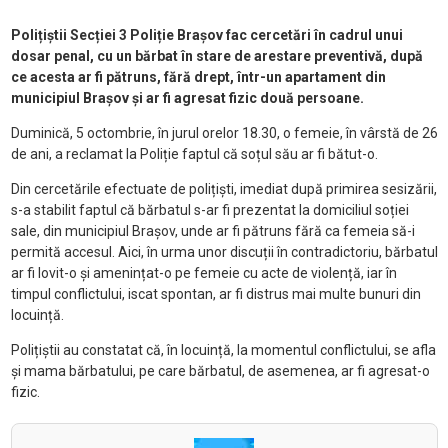
Polițiștii Secției 3 Poliție Brașov fac cercetări în cadrul unui
dosar penal, cu un bărbat în stare de arestare preventivă, după
ce acesta ar fi pătruns, fără drept, într-un apartament din
municipiul Brașov și ar fi agresat fizic două persoane.
Duminică, 5 octombrie, în jurul orelor 18.30, o femeie, în vârstă de 26
de ani, a reclamat la Poliție faptul că soțul său ar fi bătut-o.
Din cercetările efectuate de polițiști, imediat după primirea sesizării,
s-a stabilit faptul că bărbatul s-ar fi prezentat la domiciliul soției
sale, din municipiul Brașov, unde ar fi pătruns fără ca femeia să-i
permită accesul. Aici, în urma unor discuții în contradictoriu, bărbatul
ar fi lovit-o și amenințat-o pe femeie cu acte de violență, iar în
timpul conflictului, iscat spontan, ar fi distrus mai multe bunuri din
locuință.
Polițiștii au constatat că, în locuință, la momentul conflictului, se afla
și mama bărbatului, pe care bărbatul, de asemenea, ar fi agresat-o
fizic.