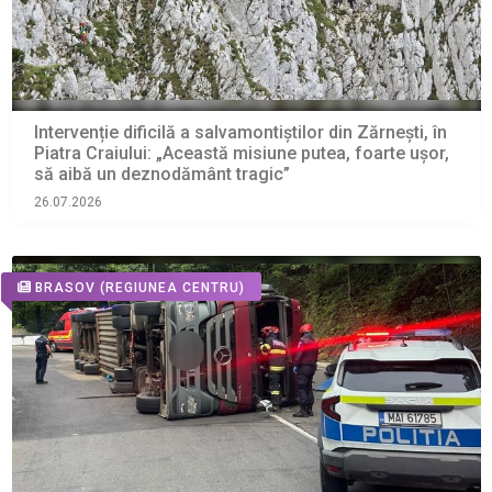
Intervenție dificilă a salvamontiștilor din Zărnești, în
Piatra Craiului: „Această misiune putea, foarte ușor,
să aibă un deznodământ tragic”
26.07.2026
BRASOV
(REGIUNEA CENTRU)