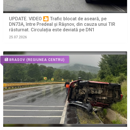
UPDATE. VIDEO 🎦 Trafic blocat de aseară, pe
DN73A, între Predeal și Râșnov, din cauza unui TIR
răsturnat. Circulația este deviată pe DN1
25.07.2026
BRASOV
(REGIUNEA CENTRU)