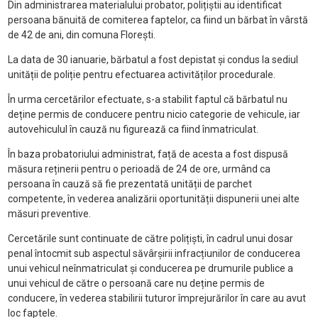
Din administrarea materialului probator, polițiștii au identificat
persoana bănuită de comiterea faptelor, ca fiind un bărbat în vârstă
de 42 de ani, din comuna Florești.
La data de 30 ianuarie, bărbatul a fost depistat și condus la sediul
unității de poliție pentru efectuarea activităților procedurale.
În urma cercetărilor efectuate, s-a stabilit faptul că bărbatul nu
deține permis de conducere pentru nicio categorie de vehicule, iar
autovehiculul în cauză nu figurează ca fiind înmatriculat.
În baza probatoriului administrat, față de acesta a fost dispusă
măsura reținerii pentru o perioadă de 24 de ore, urmând ca
persoana în cauză să fie prezentată unității de parchet
competente, în vederea analizării oportunității dispunerii unei alte
măsuri preventive.
Cercetările sunt continuate de către polițiști, în cadrul unui dosar
penal întocmit sub aspectul săvârșirii infracțiunilor de conducerea
unui vehicul neînmatriculat și conducerea pe drumurile publice a
unui vehicul de către o persoană care nu deține permis de
conducere, în vederea stabilirii tuturor împrejurărilor în care au avut
loc faptele.