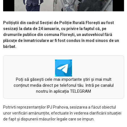
Polițiștii din cadrul Secției de Poliție Rurală Florești au fost
sesizați la data de 24 ianuarie, cu privire la faptul că, pe
drumurile publice din comuna Florești, un autovehicul fără
plăcuțe de înmatriculare ar fi fost condus în mod sinuos de un
bărbat.
Poți să găsești cele mai importante știri și mai mult
conținut media direct pe telefonul tău. Intră pe canalul
nostru în aplicația TELEGRAM
Potrivti reprezentanților IPJ Prahova, sesizarea a făcut obiectul
unor verificări amănunțite, efectuate în vederea clarificării situației
de fapt și dispunerii măsurilor legale care se impun.