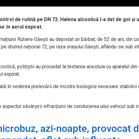
ontrol de rutină pe DN 72. Halena alcoolică l-a dat de gol și u
ur în aerul expirat.
i Formațiunii Rutiere Găești au depistat un bărbat, de 52 de ani, din 
 pe drumul național 72, pe raza orașului Găești, aflându-se sub in
olică, polițiștii au procedat la testarea acestuia cu aparatul din 
l expirat.
cală în vederea prelevării de mostre biologice necesare stabilirii 
b aspectul săvârșirii infracțiunii de conducerea unui vehicul sub i
crobuz, azi-noapte, provocat 