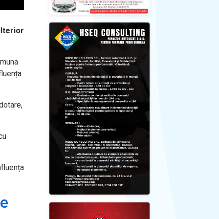
lterior
comuna
fluența
dotare,
cu
nfluența
de