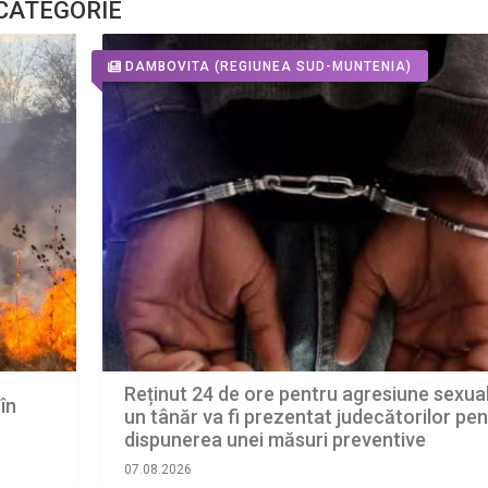
 CATEGORIE
DAMBOVITA
(REGIUNEA SUD-MUNTENIA)
Reținut 24 de ore pentru agresiune sexual
în
un tânăr va fi prezentat judecătorilor pen
dispunerea unei măsuri preventive
07.08.2026