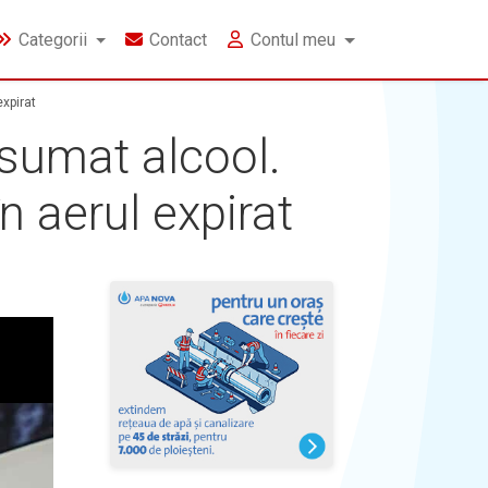
Categorii
Contact
Contul meu
expirat
nsumat alcool.
în aerul expirat