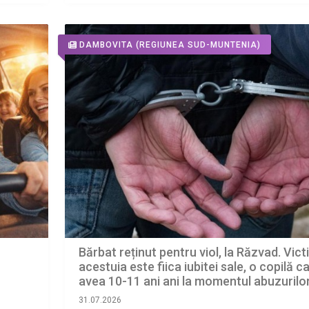
DAMBOVITA
(REGIUNEA SUD-MUNTENIA)
Bărbat reținut pentru viol, la Răzvad. Vic
acestuia este fiica iubitei sale, o copilă c
avea 10-11 ani ani la momentul abuzurilo
31.07.2026