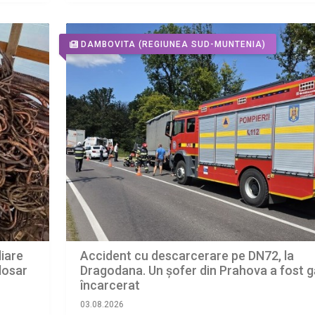
DAMBOVITA
(REGIUNEA SUD-MUNTENIA)
iare
Accident cu descarcerare pe DN72, la
dosar
Dragodana. Un șofer din Prahova a fost g
încarcerat
03.08.2026