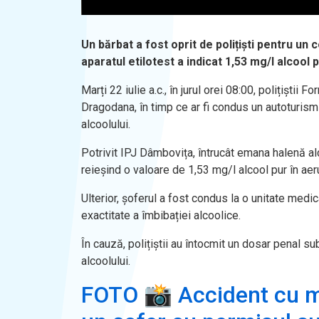
Un bărbat a fost oprit de polițiști pentru un c
aparatul etilotest a indicat 1,53 mg/l alcool p
Marți 22 iulie a.c., în jurul orei 08:00, polițiști
Dragodana, în timp ce ar fi condus un autoturism
alcoolului.
Potrivit IPJ Dâmbovița, întrucât emana halenă alco
reieșind o valoare de 1,53 mg/l alcool pur în aeru
Ulterior, șoferul a fost condus la o unitate medi
exactitate a îmbibației alcoolice.
În cauză, polițiștii au întocmit un dosar penal su
alcoolului.
FOTO 📸 Accident cu mi