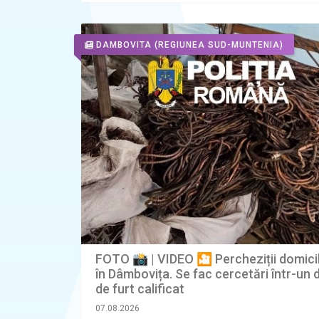
DAMBOVITA
(REGIUNEA SUD-MUNTENIA)
FOTO 📸 | VIDEO 🎦 Percheziții domicil
în Dâmbovița. Se fac cercetări într-un 
de furt calificat
07.08.2026