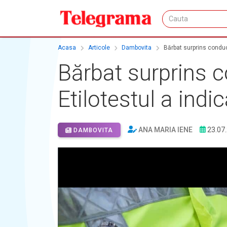
Acasa
Articole
Dambovita
Bărbat surprins conducâ
Bărbat surprins c
Etilotestul a indi
ANA MARIA IENE
23.07
DAMBOVITA