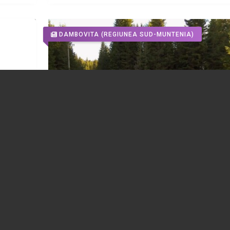
DAMBOVITA
(REGIUNEA SUD-MUNTENIA)
cinta
Investiție de aproape 400 de milioane de l
ște,
pentru modernizarea DJ714 în zona
Peștera- Padina din Bucegi
26.07.2026