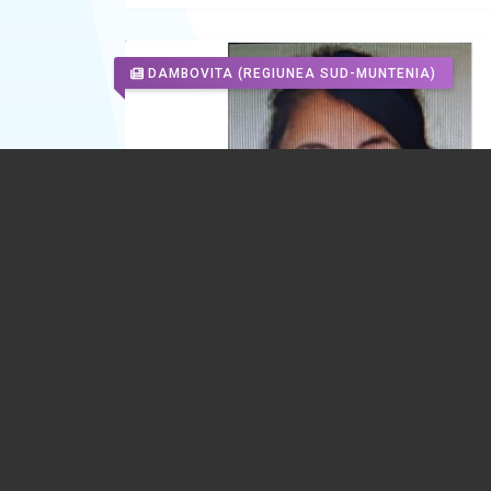
DAMBOVITA
(REGIUNEA SUD-MUNTENIA)
UPDATE. O femeie, care a plecat din in
Spitalului Județean de Urgență Târgovi
este căutată de polițiști
30.07.2026