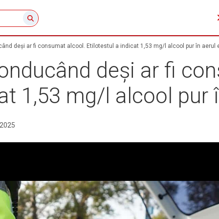
nd deși ar fi consumat alcool. Etilotestul a indicat 1,53 mg/l alcool pur în aerul 
onducând deși ar fi co
cat 1,53 mg/l alcool pur 
.2025