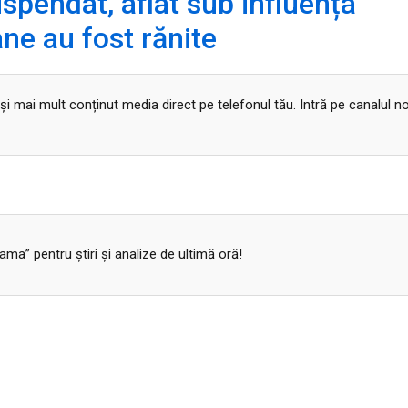
spendat, aflat sub influența
ane au fost rănite
 și mai mult conținut media direct pe telefonul tău. Intră pe canalul n
a” pentru ştiri şi analize de ultimă oră!