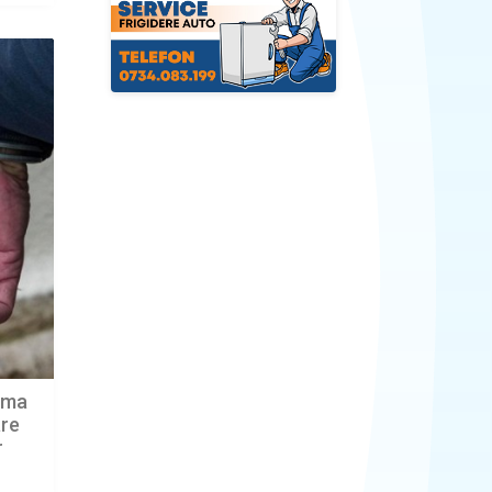
tima
are
r