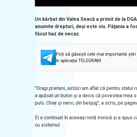
Un bărbat din Valea Seacă a primit de la DG
anumite drepturi, deși este viu. Păţania a f
făcut haz de necaz.
Poți să găsești cele mai importante știri
în aplicația TELEGRAM
"Dragi prieteni, astăzi am aflat că pentru statul
a apăsat un buton şi a decis că povestea mea s-a 
puls. Chiar şi nervi, din belşug", a scris, pe pag
El a continuat în aceeaşi notă ironică şi a spus 
cu sistemul.