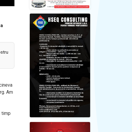
 a
ostru
 cineva
erg. Am
n timp