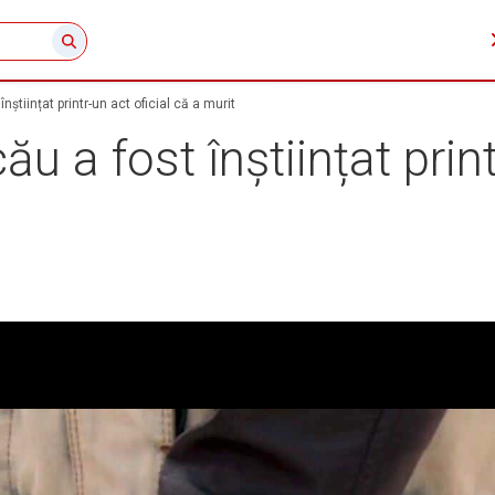
nștiințat printr-un act oficial că a murit
u a fost înștiințat print