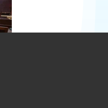
upă
or
ia