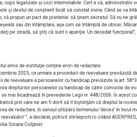
 copii legalizate şi cozi interminabile. Cert e că, administrativ v
mele şi destul de conştient încât să constat ironia. Când se va înt
olo, vă propun un pact de prietenie: să ţinem secretul. Să nu ne gr
greşeală sau din întâmplare, aşa cum se întâmplă de obicei. Măcar
eţi pe stradă, să ştiţi că sunt o apariţie. Un decedat funcţional",
u
l emis de instituţie conţine erori de redactare.
cembrie 2025, ca urmare a procedurii de reevaluare prevăzută d
i de reevaluare a persoanelor cu handicap prevăzute la art. 58^3
rea drepturilor persoanelor cu handicap de către comisiile de ev
 se mai încadrează în prevederile Legii nr. 448/2006. În acest co
ativă prin care ne-am fi dorit să îl înştiinţăm că dreptul la rovini
rea de redactare, în sensul utilizării termenului 'deces' în locul m
eevaluării' ", a declarat, potrivit stirileprotv.ro citând AGERPRES,
lia Sorana Colţănel.