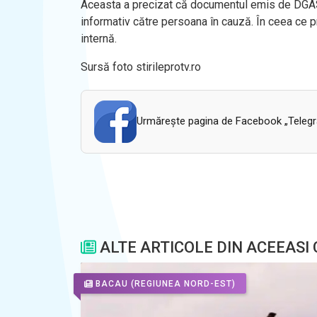
Aceasta a precizat că documentul emis de DGAS
informativ către persoana în cauză. În ceea ce 
internă.
Sursă foto stirileprotv.ro
Urmăreşte pagina de Facebook „Telegram
ALTE ARTICOLE DIN ACEEASI
BACAU
(REGIUNEA NORD-EST)