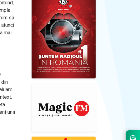
orbind,
âmpla
ăbim să
 atunci
 a mai
e
 din
aluare
ntext,
eta
enţiunii