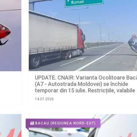
UPDATE. CNAIR: Varianta Ocolitoare Bac
(A7 - Autostrada Moldovei) se închide
temporar din 15 iulie. Restricțiile, valabile
timp de câteva săptămâni
14.07.2026
BACAU
(REGIUNEA NORD-EST)