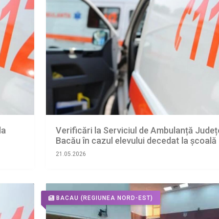
la
Verificări la Serviciul de Ambulanță Jude
Bacău în cazul elevului decedat la școală
21.05.2026
BACAU
(REGIUNEA NORD-EST)