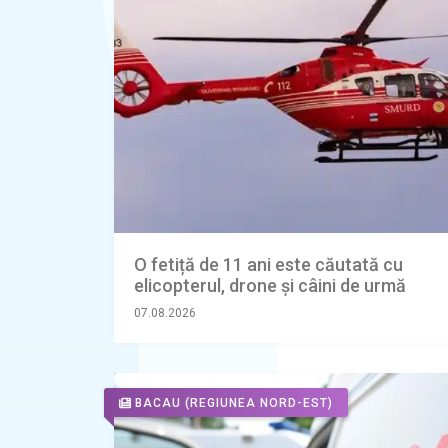
O fetiță de 11 ani este căutată cu
elicopterul, drone și câini de urmă
07.08.2026
BACAU
(REGIUNEA NORD-EST)