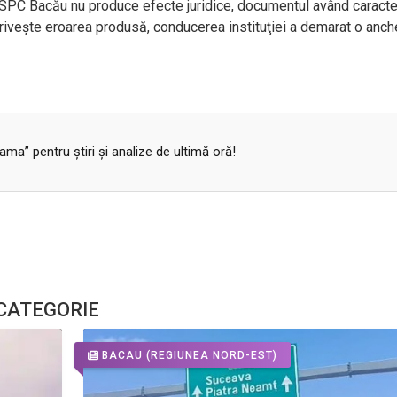
PC Bacău nu produce efecte juridice, documentul având caracter
priveşte eroarea produsă, conducerea instituţiei a demarat o anch
a” pentru ştiri şi analize de ultimă oră!
 CATEGORIE
BACAU
(REGIUNEA NORD-EST)