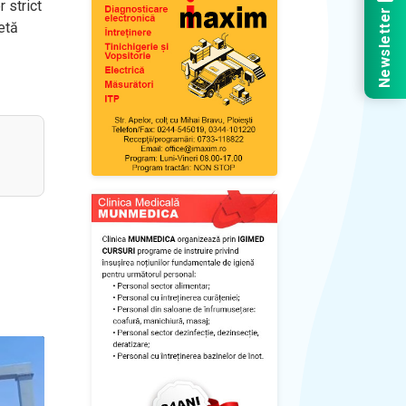
 strict
Newsletter
etă