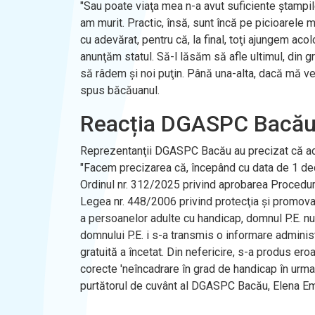
"Sau poate viaţa mea n-a avut suficiente ştampile,
am murit. Practic, însă, sunt încă pe picioarele 
cu adevărat, pentru că, la final, toţi ajungem ac
anunţăm statul. Să-l lăsăm să afle ultimul, din 
să râdem şi noi puţin. Până una-alta, dacă mă ved
spus băcăuanul.
Reacția DGASPC Bacă
Reprezentanţii DGASPC Bacău au precizat că actu
"Facem precizarea că, începând cu data de 1 de
Ordinul nr. 312/2025 privind aprobarea Proceduri
Legea nr. 448/2006 privind protecţia şi promova
a persoanelor adulte cu handicap, domnul P.E. nu
domnului P.E. i s-a transmis o informare administr
gratuită a încetat. Din nefericire, s-a produs eroa
corecte 'neîncadrare în grad de handicap în urma r
purtătorul de cuvânt al DGASPC Bacău, Elena Emi