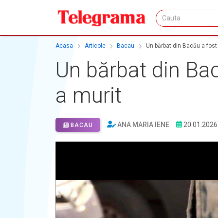
Acasa
Articole
Bacau
Un bărbat din Bacău a fost î
Un bărbat din Bacă
a murit
ANA MARIA IENE
20.01.2026
BACAU