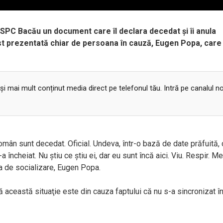
ASPC Bacău un document care îl declara decedat și îi anula
ost prezentată chiar de persoana în cauză, Eugen Popa, care
 și mai mult conținut media direct pe telefonul tău. Intră pe canalul n
 român sunt decedat. Oficial. Undeva, într-o bază de date prăfuită,
încheiat. Nu ştiu ce ştiu ei, dar eu sunt încă aici. Viu. Respir. M
ina de socializare, Eugen Popa.
că această situaţie este din cauza faptului că nu s-a sincronizat î