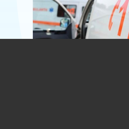
Un elev a murit în curtea școlii, în Bacă
Copilului i s-a făcut rău și s-a prăbușit
21.05.2026
BACAU
(REGIUNEA NORD-EST)