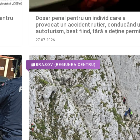
Dosar penal pentru un individ care a
entru
provocat un accident rutier, conducând 
autoturism, beat fiind, fără a deține perm
de conducere
27.07.2026
BRASOV
(REGIUNEA CENTRU)