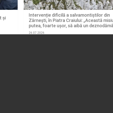
Intervenție dificilă a salvamontiștilor din
 și
Zărnești, în Piatra Craiului: „Această mis
putea, foarte ușor, să aibă un deznodăm
tragic”
26.07.2026
BRASOV
(REGIUNEA CENTRU)