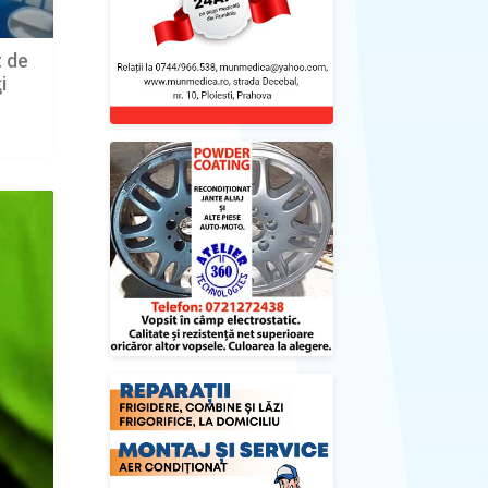
t de
i