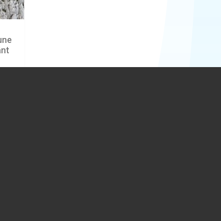
iune
ânt