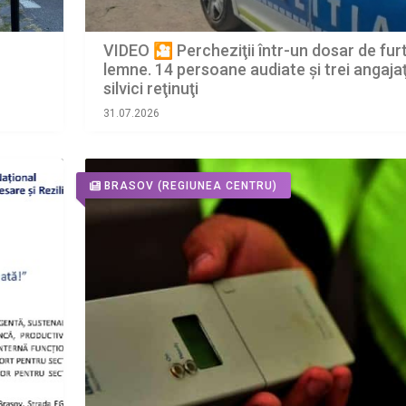
VIDEO 🎦 Percheziţii într-un dosar de fur
lemne. 14 persoane audiate și trei angajaţ
silvici reţinuţi
31.07.2026
BRASOV
(REGIUNEA CENTRU)