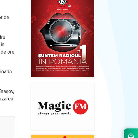
or de
tru
 în
 de ore
rioadă
Brașov,
rizarea