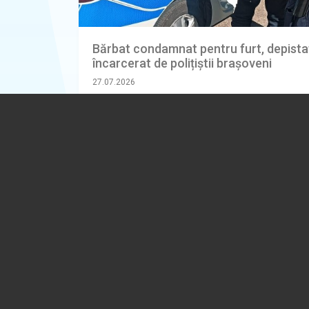
Bărbat condamnat pentru furt, depistat
încarcerat de polițiștii brașoveni
27.07.2026
BRASOV
(REGIUNEA CENTRU)