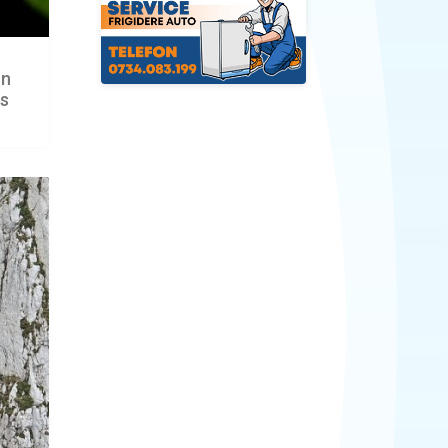
un
is