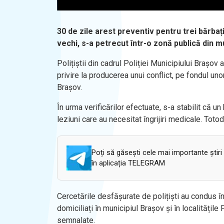
30 de zile arest preventiv pentru trei bărbați
vechi, s-a petrecut într-o zonă publică din m
Polițiștii din cadrul Poliției Municipiului Brașov
privire la producerea unui conflict, pe fondul uno
Brașov.
În urma verificărilor efectuate, s-a stabilit că u
leziuni care au necesitat îngrijiri medicale. Totoda
Poți să găsești cele mai importante știri
în aplicația TELEGRAM
Cercetările desfășurate de polițiști au condus în s
domiciliați în municipiul Brașov și în localitățile
semnalate.