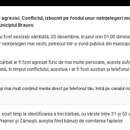
 agresivi. Conflictul, izbucnit pe fondul unor neînțelegeri ma
unicipiul Brașov.
 au fost sesizați sâmbătă, 20 decembrie, în jurul orei 01.00 dimine
r neînțelegeri mai vechi, petrecut într-o zonă publică din municipi
n bărbat ar fi fost agresat fizic de mai multe persoane, acesta suf
tă, în timpul conflictului, acestuia i-ar fi fost sustras și telefonul
 și mai mult conținut media direct pe telefonul tău. Intră pe canalul n
curt timp la identificarea a trei bărbați, cu vârste între 31 și 53 
 Prejmer și Zărnești, aceștia fiind bănuiți de comiterea faptelor