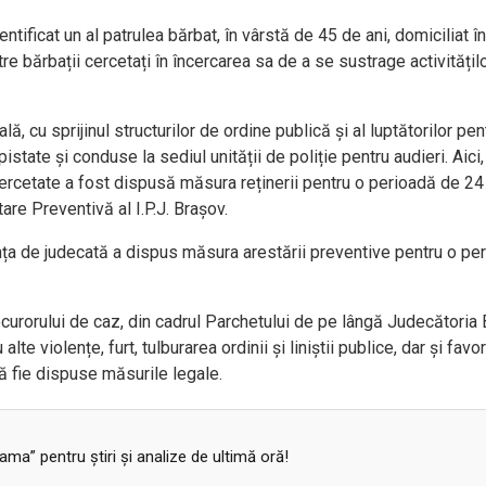
ntificat un al patrulea bărbat, în vârstă de 45 de ani, domiciliat în
intre bărbații cercetați în încercarea sa de a se sustrage activitățil
lă, cu sprijinul structurilor de ordine publică și al luptătorilor pen
state și conduse la sediul unității de poliție pentru audieri. Aici,
cercetate a fost dispusă măsura reținerii pentru o perioadă de 24
tare Preventivă al I.P.J. Brașov.
nstanța de judecată a dispus măsura arestării preventive pentru o pe
urorului de caz, din cadrul Parchetului de pe lângă Judecătoria 
alte violențe, furt, tulburarea ordinii și liniștii publice, dar și favo
să fie dispuse măsurile legale.
a” pentru ştiri şi analize de ultimă oră!