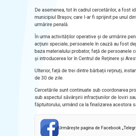
De asemenea, tot în cadrul cercetărilor, a fost ide
municipiul Brașov, care l-ar fi sprijinit pe unul d
urmărire penală.
În urma activităților operative și de urmărire pena
acțiuni speciale, persoanele în cauză au fost depi
baza materialului probator, față de persoanele 
și introducerea lor în Centrul de Reținere și Ares
Ulterior, față de trei dintre bărbații reținuți, i
de 30 de zile.
Cercetările sunt continuate sub coordonarea proc
sub aspectul săvârșirii infracțiunilor de loviri sau 
făptuitorului, urmând ca la finalizarea acestora 
Urmăreşte pagina de Facebook „Telegram