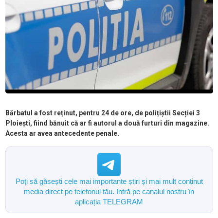
Bărbatul a fost reținut, pentru 24 de ore, de polițiștii Secției 3
Ploiești, fiind bănuit că ar fi autorul a două furturi din magazine.
Acesta ar avea antecedente penale.
Poți să găsești cele mai importante știri și mai mult conținut
media direct pe telefonul tău. Intră pe canalul nostru în
aplicația TELEGRAM