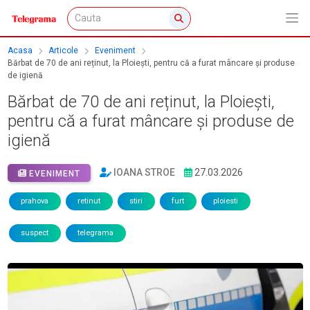
Acasa
Articole
Eveniment
Bărbat de 70 de ani reținut, la Ploiești, pentru că a furat mâncare și produse
de igienă
Bărbat de 70 de ani reținut, la Ploiești,
pentru că a furat mâncare și produse de
igienă
IOANA STROE
27.03.2026
EVENIMENT
prahova
retinut
stiri
furt
ploiesti
suspect
telegrama