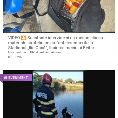
VIDEO 🎦 Substanțe interzise și un rucsac plin cu
materiale pirotehnice au fost descoperite la
Stadionul „Ilie Oană”, înaintea meciului Beitar
Ierusalim - FK Austria Viena
07.08.2026
EVENIMENT