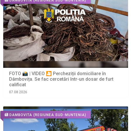
DAMBOVITA
(REGIUNEA SUD-MUNTENIA)
FOTO 📸 | VIDEO 🎦 Percheziții domiciliare în
Dâmbovița. Se fac cercetări într-un dosar de furt
calificat
07.08.2026
DAMBOVITA
(REGIUNEA SUD-MUNTENIA)