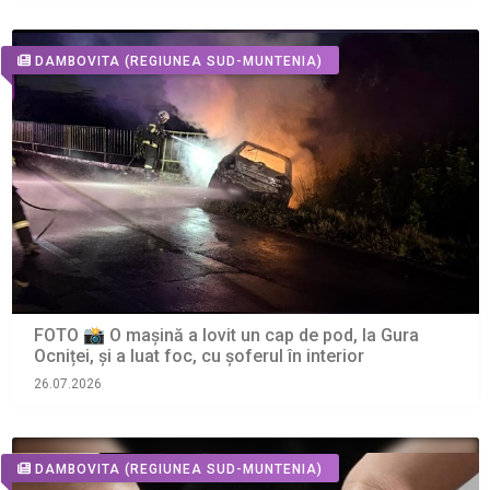
DAMBOVITA
(REGIUNEA SUD-MUNTENIA)
FOTO 📸 O mașină a lovit un cap de pod, la Gura
Ocniței, și a luat foc, cu șoferul în interior
26.07.2026
DAMBOVITA
(REGIUNEA SUD-MUNTENIA)