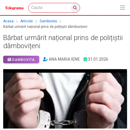
Acasa
Articole
Dambovita
Bărbat urmărit național prins de polițiștii dâmbovițeni
Bărbat urmărit național prins de polițiștii
dâmbovițeni
ANA MARIA IENE
31.01.2026
DAMBOVITA