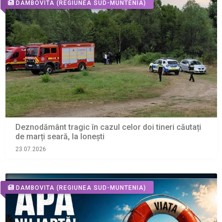
DAMBOVITA
(REGIUNEA SUD-MUNTENIA)
Deznodământ tragic în cazul celor doi tineri căutați
de marți seară, la Ionești
23.07.2026
DAMBOVITA
(REGIUNEA SUD-MUNTENIA)