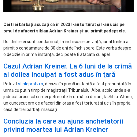
Cei trei bărbați acuzați că în 2023 l-au torturat și l-au ucis pe
omul de afaceri sibian Adrian Kreiner și-au primit pedepsele.
Doi dintre ei sunt condamnați la închisoare pe viață, iar al treilea a
primit o condamnare de 30 de ani de închisoare. Este vorba despre
o decizie în primă instanță, deci poate fi atacată cu apel.
Cazul Adrian Kreiner. La 6 luni de la crimă
al doilea inculpat a fost adus în ţară
Potrivit
stirileprotv.ro
, decizia în primă instanță a fost pronunțată în
urmă cu puțin timp de magistrații Tribunalului Alba, acolo unde s-a
judecat procesul crimei petrecute în urmă cu doi ani, la Sibiu. Atunci,
un cunoscut om de afaceri din oraș a fost torturat și ucis în propria
casă de trei bărbați mascați.
Concluzia la care au ajuns anchetatorii
privind moartea lui Adrian Kreiner