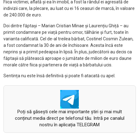
Fiica victimei, aflată și ea în imobil, a fost la rândul ei agresată de
indivizii care, la plecare, au luat cu ei 16 ceasuri de marcă, în valoare
de 240.000 de euro.
Doi dintre făptași – Marian Cristian Minae și Laurențiu Ghiță – au
primit condamnare pe viață pentru omor, tâlhărie și furt, toate în
varianta calificată. Cel de-al treilea bărbat, Costinel Cosmin Zulean,
a fost condamnat la 30 de ani de închisoare. Acesta încă este
neprins și a primit pedeapsa în lipsă. În plus, judecătorii au decis ca
făptașii să plătească aproape o jumătate de milion de euro daune
morale către fiica și partenera de viață a bărbatului ucis.
Sentința nu este însă definitivă și poate fi atacată cu apel.
Poți să găsești cele mai importante știri și mai mult
conținut media direct pe telefonul tău. Intră pe canalul
nostru în aplicația TELEGRAM