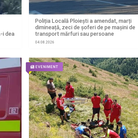
Poliția Locală Ploiești a amendat, marți
dimineață, zeci de șoferi de pe mașini de
ă-i dea
transport mărfuri sau persoane
04.08.2026
EVENIMENT