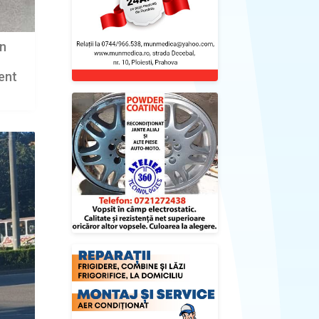
în
ent