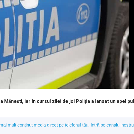
 Mănești, iar în cursul zilei de joi Poliția a lansat un apel pu
 mai mult conținut media direct pe telefonul tău. Intră pe canalul nostru