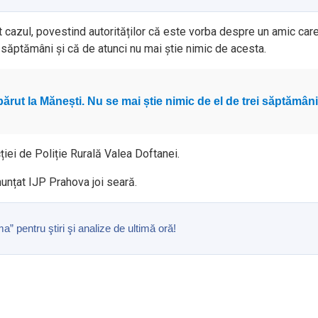
t cazul, povestind autorităților că este vorba despre un amic car
 săptămâni și că de atunci nu mai știe nimic de acesta.
părut la Mănești. Nu se mai știe nimic de el de trei săptămâni
ției de Poliție Rurală Valea Doftanei.
nunțat IJP Prahova joi seară.
pentru ştiri şi analize de ultimă oră!