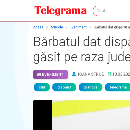
Acasa
Articole
Eveniment
Bărbatul dat dispărut a
Bărbatul dat disp
găsit pe raza jude
IOANA STROE
13.03.20
EVENIMENT
stiri
disparut
prahova
telegrama