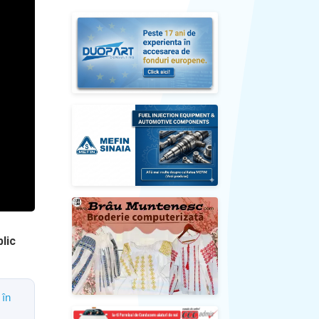
blic
 în