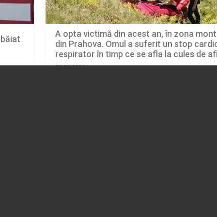
A opta victimă din acest an, în zona mon
 băiat
din Prahova. Omul a suferit un stop cardi
respirator în timp ce se afla la cules de af
03.08.2026
EVENIMENT