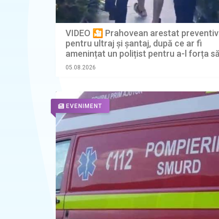
VIDEO 🎦 Prahovean arestat preventiv
pentru ultraj și șantaj, după ce ar fi
amenințat un polițist pentru a-l forța s
bani de amendă
05.08.2026
EVENIMENT