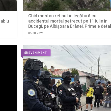
Ghid montan reținut în legătură cu
accidentul mortal petrecut pe 11 iulie în
cablu
Bucegi, pe Albișoara Brânei. Primele detali
din anchetă făcute publice de procurori
05.08.2026
EVENIMENT