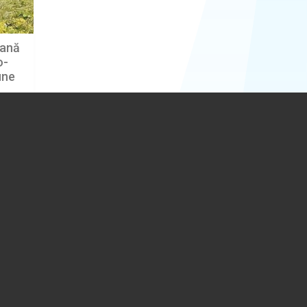
tană
o-
ine