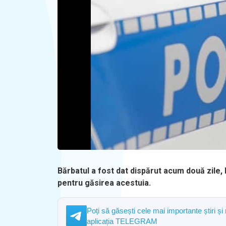
Bărbatul a fost dat dispărut acum două zile, la
pentru găsirea acestuia.
Poți să găsești cele mai importante știri și
aplicația TELEGRAM