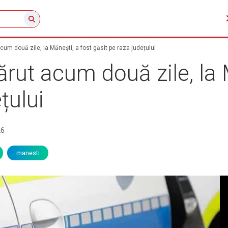
cum două zile, la Mănești, a fost găsit pe raza județului
ărut acum două zile, la 
țului
26
manesti