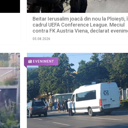
Beitar Ierusalim joacă din nou la Ploiești, 
cadrul UEFA Conference League. Meciul
contra FK Austria Viena, declarat evenim
cu grad ridicat de risc
05.08.2026
EVENIMENT