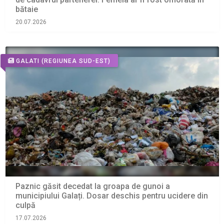
bătaie
20.07.2026
GALATI
(REGIUNEA SUD-EST)
Paznic găsit decedat la groapa de gunoi a
municipiului Galați. Dosar deschis pentru ucidere din
culpă
17.07.2026