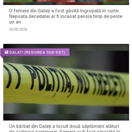
O femeie din Galați a fost găsită îngropată în curte.
Nepoata decedatei ar fi încasat pensia timp de peste
un an
05.08.2026
GALATI
(REGIUNEA SUD-EST)
Un bărbat din Galați a locuit două săptămâni alături
de cadavrul partenerei. Femeia ar fi fost omorâtă în