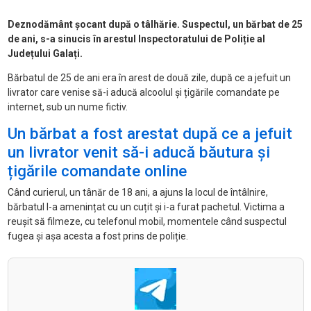
Deznodământ șocant după o tâlhărie. Suspectul, un bărbat de 25
de ani, s-a sinucis în arestul Inspectoratului de Poliție al
Județului Galați.
Bărbatul de 25 de ani era în arest de două zile, după ce a jefuit un
livrator care venise să-i aducă alcoolul și țigările comandate pe
internet, sub un nume fictiv.
Un bărbat a fost arestat după ce a jefuit
un livrator venit să-i aducă băutura și
țigările comandate online
Când curierul, un tânăr de 18 ani, a ajuns la locul de întâlnire,
bărbatul l-a amenințat cu un cuțit și i-a furat pachetul. Victima a
reușit să filmeze, cu telefonul mobil, momentele când suspectul
fugea și așa acesta a fost prins de poliție.