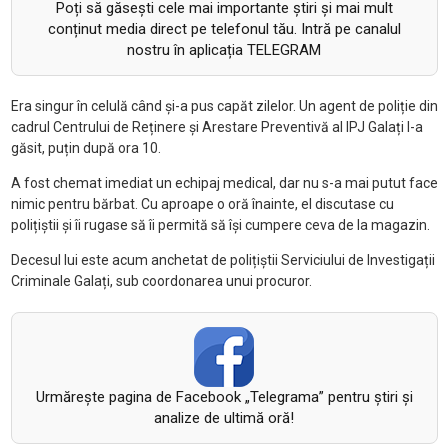
Poți să găsești cele mai importante știri și mai mult
conținut media direct pe telefonul tău. Intră pe canalul
nostru în aplicația TELEGRAM
Era singur în celulă când și-a pus capăt zilelor. Un agent de poliție din
cadrul Centrului de Reținere și Arestare Preventivă al IPJ Galați l-a
găsit, puțin după ora 10.
A fost chemat imediat un echipaj medical, dar nu s-a mai putut face
nimic pentru bărbat. Cu aproape o oră înainte, el discutase cu
polițiștii și îi rugase să îi permită să își cumpere ceva de la magazin.
Decesul lui este acum anchetat de polițiștii Serviciului de Investigații
Criminale Galați, sub coordonarea unui procuror.
Urmăreşte pagina de Facebook „Telegrama” pentru ştiri şi
analize de ultimă oră!