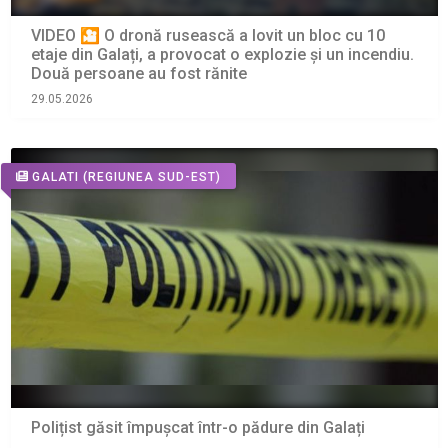
VIDEO 🎦 O dronă rusească a lovit un bloc cu 10
etaje din Galați, a provocat o explozie și un incendiu.
Două persoane au fost rănite
29.05.2026
GALATI
(REGIUNEA SUD-EST)
Polițist găsit împușcat într-o pădure din Galați