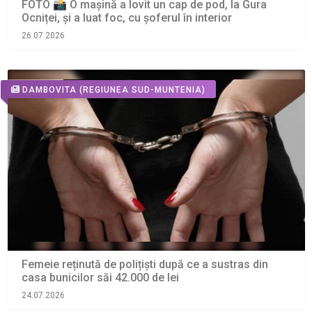
FOTO 📸 O mașină a lovit un cap de pod, la Gura
Ocniței, și a luat foc, cu șoferul în interior
26.07.2026
DAMBOVITA
(REGIUNEA SUD-MUNTENIA)
Femeie reținută de polițiști după ce a sustras din
casa bunicilor săi 42.000 de lei
24.07.2026