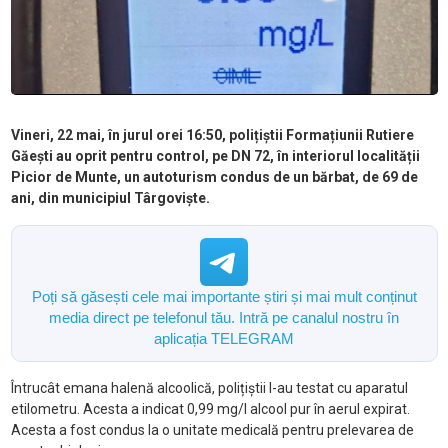
Vineri, 22 mai, în jurul orei 16:50, polițiștii Formațiunii Rutiere
Găești au oprit pentru control, pe DN 72, în interiorul localității
Picior de Munte, un autoturism condus de un bărbat, de 69 de
ani, din municipiul Târgoviște.
Poți să găsești cele mai importante știri și mai mult conținut
media direct pe telefonul tău. Intră pe canalul nostru în
aplicația TELEGRAM
Întrucât emana halenă alcoolică, polițiștii l-au testat cu aparatul
etilometru. Acesta a indicat 0,99 mg/l alcool pur în aerul expirat.
Acesta a fost condus la o unitate medicală pentru prelevarea de