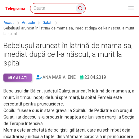
Acasa
Articole
Galati
Bebeluşul aruncat în latrină de mama sa, imediat după ce l-a născut, a murit
la spital
Bebeluşul aruncat în latrină de mama sa,
imediat după ce l-a născut, a murit la
spital
ANA MARIA IENE
23.04.2019
GALATI
Bebeluşul din Băleni, judeţul Galaţi, aruncat în latrină de mama sa, a
murit, în timpul nopţii de luni spre marţi, la spital. Femeia este
cercetată pentru pruncucidere.
Copilul fusese dus în stare gravă, la Spitalul de Pediatrie din oraşul
Galaţi, iar decesul s-a produs în noaptea de luni spre marţi, la Secţia
de Terapie Intensivă.
Mama este anchetată de poliţiştii gălăţeni, care au schimbat deja
încadrarea juridică a faptei din vătămare corporală în pruncucidere.