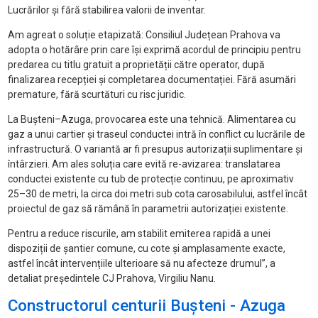
Lucrărilor și fără stabilirea valorii de inventar.
Am agreat o soluție etapizată: Consiliul Județean Prahova va
adopta o hotărâre prin care își exprimă acordul de principiu pentru
predarea cu titlu gratuit a proprietății către operator, după
finalizarea recepției și completarea documentației. Fără asumări
premature, fără scurtături cu risc juridic.
La Bușteni–Azuga, provocarea este una tehnică. Alimentarea cu
gaz a unui cartier și traseul conductei intră în conflict cu lucrările de
infrastructură. O variantă ar fi presupus autorizații suplimentare și
întârzieri. Am ales soluția care evită re-avizarea: translatarea
conductei existente cu tub de protecție continuu, pe aproximativ
25–30 de metri, la circa doi metri sub cota carosabilului, astfel încât
proiectul de gaz să rămână în parametrii autorizației existente.
Pentru a reduce riscurile, am stabilit emiterea rapidă a unei
dispoziții de șantier comune, cu cote și amplasamente exacte,
astfel încât intervențiile ulterioare să nu afecteze drumul”, a
detaliat președintele CJ Prahova, Virgiliu Nanu.
Constructorul centurii Bușteni - Azuga