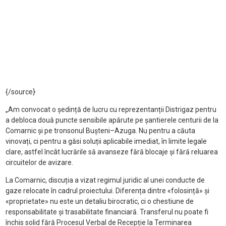
{/source}
„Am convocat o ședință de lucru cu reprezentanții Distrigaz pentru
a debloca două puncte sensibile apărute pe șantierele centurii de la
Comarnic și pe tronsonul Bușteni–Azuga. Nu pentru a căuta
vinovați, ci pentru a găsi soluții aplicabile imediat, în limite legale
clare, astfel încât lucrările să avanseze fără blocaje și fără reluarea
circuitelor de avizare.
La Comarnic, discuția a vizat regimul juridic al unei conducte de
gaze relocate în cadrul proiectului. Diferența dintre «folosință» și
«proprietate» nu este un detaliu birocratic, ci o chestiune de
responsabilitate și trasabilitate financiară. Transferul nu poate fi
închis solid fără Procesul Verbal de Recepție la Terminarea